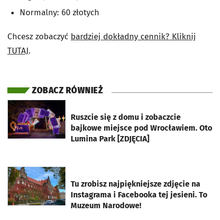
Normalny: 60 złotych
Chcesz zobaczyć
bardziej dokładny cennik? Kliknij
TUTAJ
.
ZOBACZ RÓWNIEŻ
otworzy się w nowej karcie
Ruszcie się z domu i zobaczcie
bajkowe miejsce pod Wrocławiem. Oto
Lumina Park [ZDJĘCIA]
otworzy się w nowej karcie
Tu zrobisz najpiękniejsze zdjęcie na
Instagrama i Facebooka tej jesieni. To
Muzeum Narodowe!