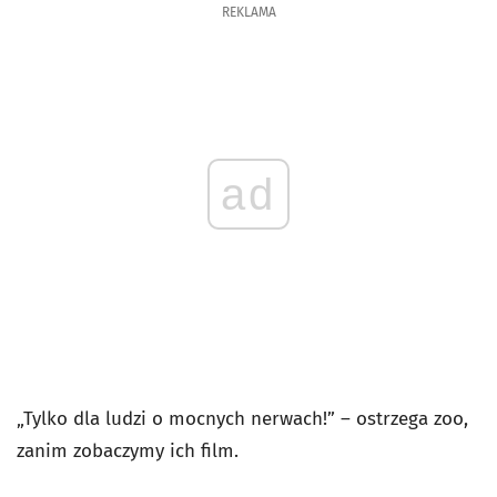
REKLAMA
ad
„T
ylko dla ludzi o mocnych nerwach!
”
–
ostrzega zoo,
zanim zobaczymy ich film.