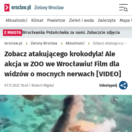
Serwis informacyjny wroclaw.pl podserwis: Środowisko we 
Menu
Aktualności
Klimat
Powietrze
Zieleń i woda
Zwierzęta
Mapa 
Z MIASTA
Wrocławska Potańcówka za nami. Zobaczcie zdjęcia
wroclaw.pl
Zielony Wrocław
Aktualności
Zobacz atakującego krokodyla! Ale
akcja w ZOO we Wrocławiu! Film dla
widzów o mocnych nerwach [VIDEO]
Data publikacji:
Autor:
artykuł
01.11.2022 16:45 |
Robert Migdał
Udostępnij
Kliknij, aby powiększyć