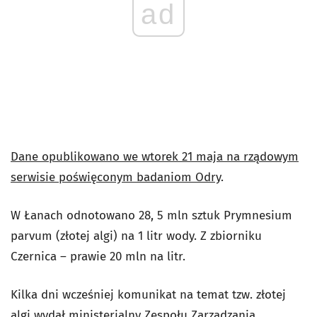
ad
Dane opublikowano we wtorek 21 maja na rządowym
serwisie poświęconym badaniom Odry
.
W Łanach odnotowano 28, 5 mln sztuk Prymnesium
parvum (złotej algi) na 1 litr wody. Z zbiorniku
Czernica – prawie 20 mln na litr.
Kilka dni wcześniej komunikat na temat tzw. złotej
algi wydał ministerialny Zespołu Zarządzania