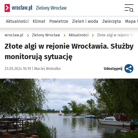
Serwis informacyjny wroclaw.pl podserwis: Środowisko we 
Menu
Aktualności
Klimat
Powietrze
Zieleń i woda
Zwierzęta
Mapa 
wroclaw.pl
Zielony Wrocław
Aktualności
Złote algi w rejonie Wro
Złote algi w rejonie Wrocławia. Służby
monitorują sytuację
Data publikacji:
Autor:
artykuł
23.05.2024 10:19 |
Maciej Wołodko
Udostępnij
Kliknij, aby powiększyć