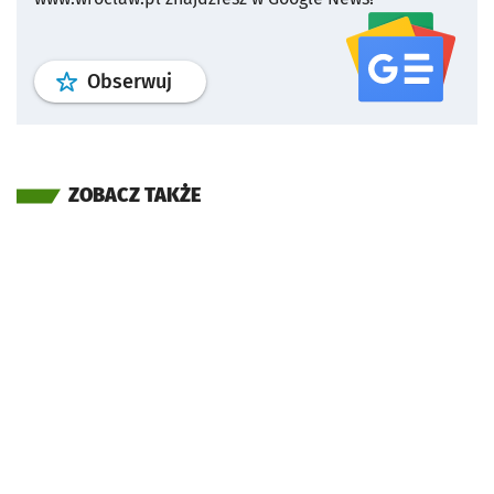
profil
google news
serwisu wroclaw
Obserwuj
ZOBACZ TAKŻE