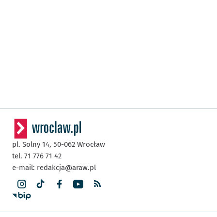
pl. Solny 14,
50-062
Wrocław
tel. 71 776 71 42
e-mail:
redakcja@araw.pl