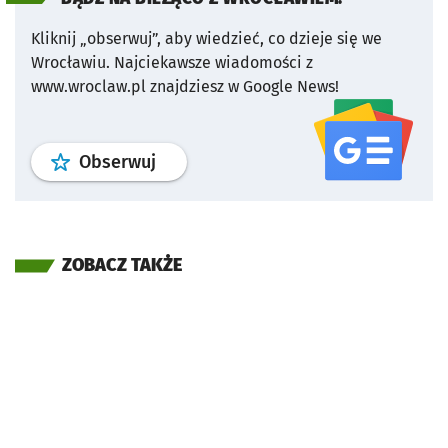
Kliknij „obserwuj”, aby wiedzieć, co dzieje się we
Wrocławiu.
Najciekawsze wiadomości z
www.wroclaw.pl znajdziesz w Google News!
profil
google news
serwisu wroclaw
Obserwuj
ZOBACZ TAKŻE