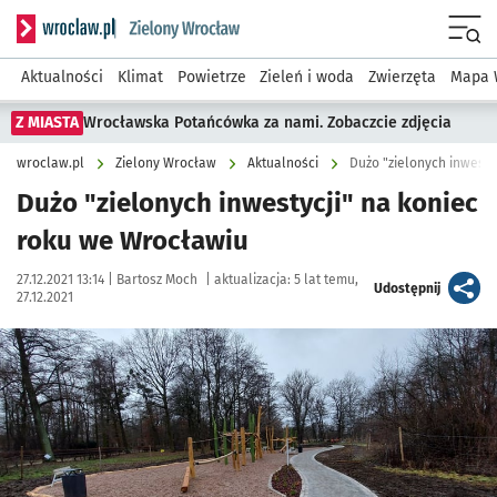
Serwis informacyjny wroclaw.pl podserwis: Środowisko we 
Menu
Aktualności
Klimat
Powietrze
Zieleń i woda
Zwierzęta
Mapa 
Z MIASTA
Wrocławska Potańcówka za nami. Zobaczcie zdjęcia
wroclaw.pl
Zielony Wrocław
Aktualności
Dużo "zielonych inwesty
Dużo "zielonych inwestycji" na koniec
roku we Wrocławiu
Data publikacji:
Autor:
27.12.2021 13:14 |
Bartosz Moch
|
aktualizacja:
5 lat temu,
artykuł
Udostępnij
27.12.2021
Kliknij, aby powiększyć