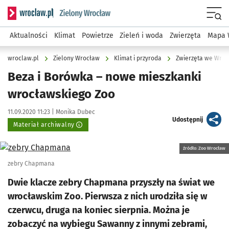
Serwis informacyjny wroclaw.pl podserwis: Środowisko we 
Menu
Aktualności
Klimat
Powietrze
Zieleń i woda
Zwierzęta
Mapa 
wroclaw.pl
Zielony Wrocław
Klimat i przyroda
Zwierzęta we Wroc
Beza i Borówka – nowe mieszkanki
wrocławskiego Zoo
Data publikacji:
Autor:
11.09.2020 11:23 |
Monika Dubec
artykuł
Udostępnij
Materiał archiwalny
Kliknij, aby powiększyć
źródło: Zoo Wrocław
zebry Chapmana
Dwie klacze zebry Chapmana przyszły na świat we
wrocławskim Zoo. Pierwsza z nich urodziła się w
czerwcu, druga na koniec sierpnia. Można je
zobaczyć na wybiegu Sawanny z innymi zebrami,