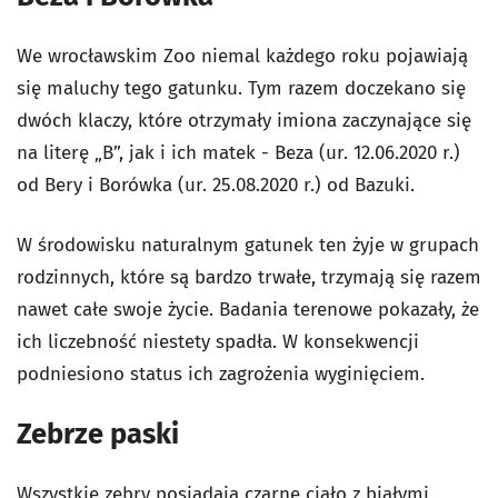
We wrocławskim Zoo niemal każdego roku pojawiają
się maluchy tego gatunku. Tym razem doczekano się
dwóch klaczy, które otrzymały imiona zaczynające się
na literę „B”, jak i ich matek - Beza (ur. 12.06.2020 r.)
od Bery i Borówka (ur. 25.08.2020 r.) od Bazuki.
W środowisku naturalnym gatunek ten żyje w grupach
rodzinnych, które są bardzo trwałe, trzymają się razem
nawet całe swoje życie. Badania terenowe pokazały, że
ich liczebność niestety spadła. W konsekwencji
podniesiono status ich zagrożenia wyginięciem.
Zebrze paski
Wszystkie zebry posiadają czarne ciało z białymi