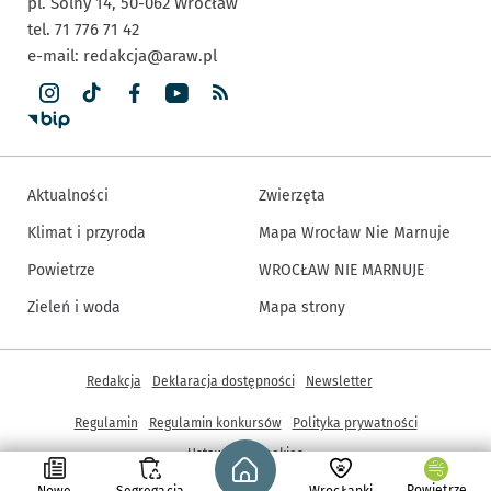
pl. Solny 14,
50-062
Wrocław
tel. 71 776 71 42
e-mail:
redakcja@araw.pl
Aktualności
Zwierzęta
Klimat i przyroda
Mapa Wrocław Nie Marnuje
Powietrze
WROCŁAW NIE MARNUJE
Zieleń i woda
Mapa strony
Inne informacje
Redakcja
Deklaracja dostępności
Newsletter
Regulamin
Regulamin konkursów
Polityka prywatności
Strona główna - wroclaw.pl
Ustawienia cookies
Powietrze