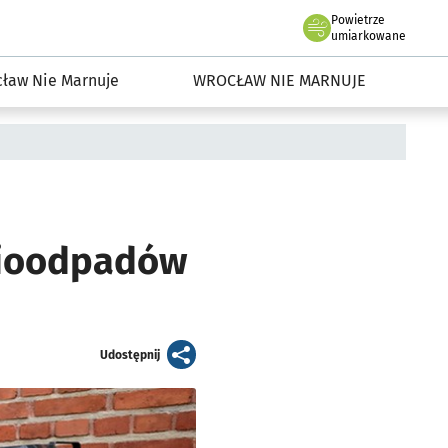
Powietrze
we Wrocławiu
dowisko we Wrocławiu
umiarkowane
ław Nie Marnuje
WROCŁAW NIE MARNUJE
 bioodpadów
artykuł
Udostępnij