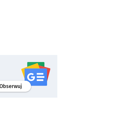
profil
google news
serwisu wroclaw.pl
Obserwuj