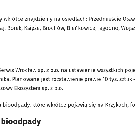
 wkrótce znajdziemy na osiedlach: Przedmieście Oławs
j, Borek, Księże, Brochów, Bieńkowice, Jagodno, Wojszy
erwis Wrocław sp. z o.o. na ustawienie wszystkich p
ika. Planowane jest rozstawienie prawie 10 tys. sztuk
sowy Ekosystem sp. z o.o.
bioodpady, które wkrótce pojawią się na Krzykach, fot
 bioodpady