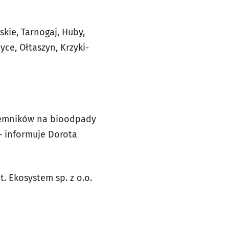
kie, Tarnogaj, Huby,
ce, Ołtaszyn, Krzyki-
ojemników na bioodpady
 – informuje Dorota
. Ekosystem sp. z o.o.