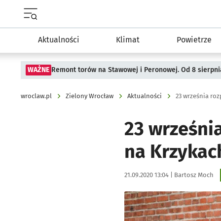
Menu główne portalu wroclaw.pl
Aktualności
Klimat
Powietrze
WAŻNE
Remont torów na Stawowej i Peronowej. Od 8 sierpni
wroclaw.pl
Zielony Wrocław
Aktualności
23 września ro
23 wrześni
na Krzykac
Data publikacji:
Autor:
21.09.2020 13:04 |
Bartosz Moch
Kliknij, aby powiększyć