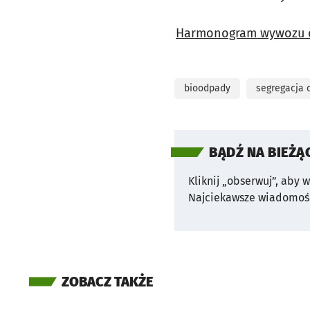
Harmonogram wywozu 
bioodpady
segregacja
BĄDŹ NA BIEŻĄ
Kliknij „obserwuj”, aby 
Najciekawsze wiadomośc
ZOBACZ TAKŻE