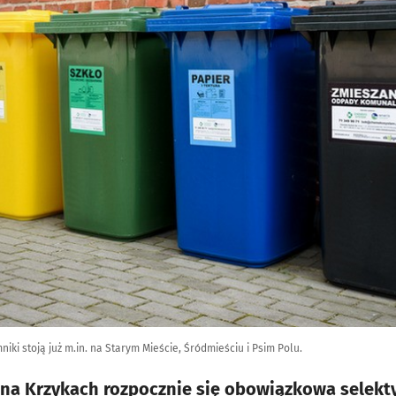
iki stoją już m.in. na Starym Mieście, Śródmieściu i Psim Polu.
 na Krzykach rozpocznie się obowiązkowa selekt