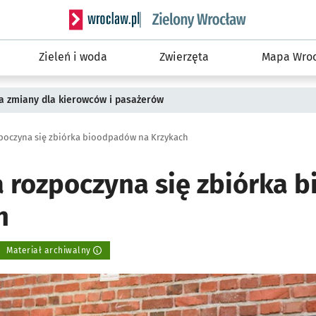
Serwis informacyjny wroclaw.pl podserwis: Śro
Zieleń i woda
Zwierzęta
Mapa Wroc
a zmiany dla kierowców i pasażerów
zpoczyna się zbiórka bioodpadów na Krzykach
a rozpoczyna się zbiórka
h
Materiał archiwalny