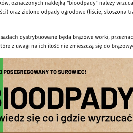
ów, oznaczonych naklejką "bioodpady" należy wrzuc
ci) oraz zielone odpady ogrodowe (liście, skoszona tr
sadach dystrybuowane będą brązowe worki, przeznac
óre z uwagi na ich ilość nie zmieszczą się do brązow