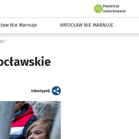
Powietrze
we Wrocławiu
dowisko we Wrocławiu
umiarkowane
ław Nie Marnuje
WROCŁAW NIE MARNUJE
ści”
rocławskie
artykuł
Udostępnij