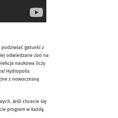
 podziwiać gatunki z
niej odwiedzane zoo na
olekcja naukowa liczy
za! Hydropolis
yjne z nowoczesną
ych. Jeśli chcecie się
jcie program w każdą