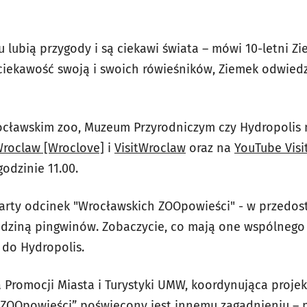
 lubią przygody i są ciekawi świata – mówi 10-letni Z
ciekawość swoją i swoich rówieśników, Ziemek odwied
rocławskim zoo, Muzeum Przyrodniczym czy Hydropolis
roclaw [Wroclove]
i
VisitWroclaw
oraz na
YouTube Vis
odzinie 11.00.
warty odcinek "Wrocławskich ZOOpowieści" - w przedo
odziną pingwinów. Zobaczycie, co mają one wspólnego
 do Hydropolis.
 Promocji Miasta i Turystyki UMW, koordynująca projek
ZOOpowieści” poświęcony jest innemu zagadnieniu – pr