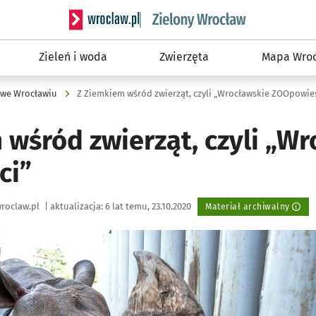
Serwis informacyjny wroclaw.pl podserwis: Śro
Zieleń i woda
Zwierzęta
Mapa Wroc
 we Wrocławiu
Z Ziemkiem wśród zwierząt, czyli „Wrocławskie ZOOpowie
 wśród zwierząt, czyli „W
ci”
roclaw.pl
|
aktualizacja:
6 lat temu, 23.10.2020
Materiał archiwalny