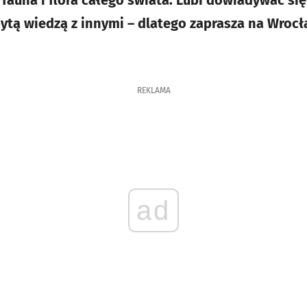
fauna i flora całego świata. Lubi dowiadywać się
obytą wiedzą z innymi – dlatego zaprasza na Wro
REKLAMA
ad