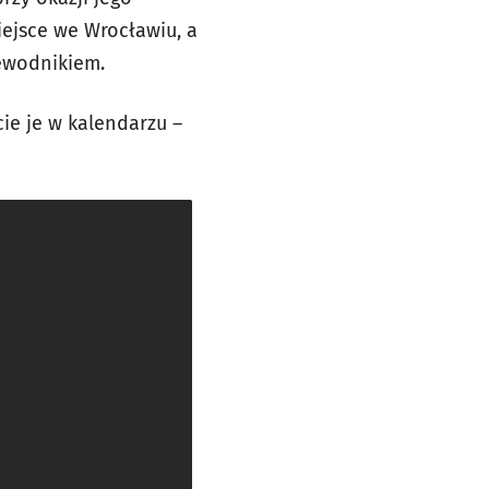
jsce we Wrocławiu, a
zewodnikiem.
ie je w kalendarzu –