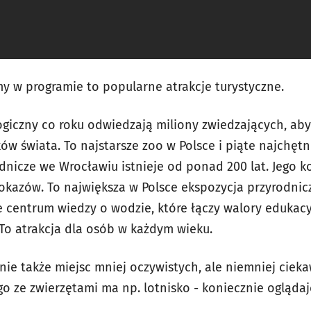
my w programie to popularne atrakcje turystyczne.
giczny co roku odwiedzają miliony zwiedzających, aby
ków świata. To najstarsze zoo w Polsce i piąte najchęt
dnicze we Wrocławiu istnieje od ponad 200 lat. Jego k
okazów. To największa w Polsce ekspozycja przyrodnic
 centrum wiedzy o wodzie, które łączy walory edukac
To atrakcja dla osób w każdym wieku.
ie także miejsc mniej oczywistych, ale niemniej ciekaw
o ze zwierzętami ma np. lotnisko - koniecznie ogląda