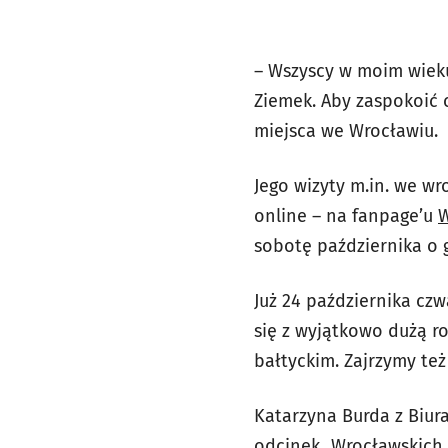
– Wszyscy w moim wieku
Ziemek. Aby zaspokoić 
miejsca we Wrocławiu.
Jego wizyty m.in. we w
online – na fanpage’u
W
sobotę października o g
Już 24 października cz
się z wyjątkowo dużą r
bałtyckim. Zajrzymy też
Katarzyna Burda z Biura
odcinek „Wrocławskich 