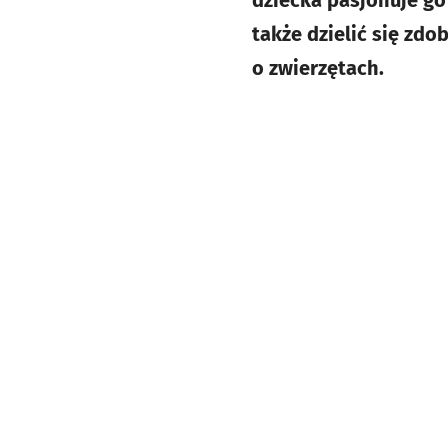
dziecka pasjonuje go 
także dzielić się zd
o zwierzętach.