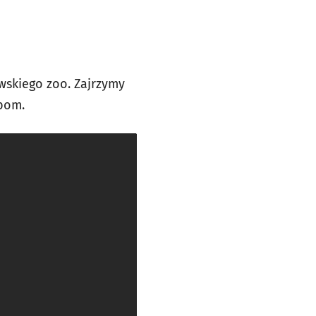
skiego zoo. Zajrzymy
ębom.