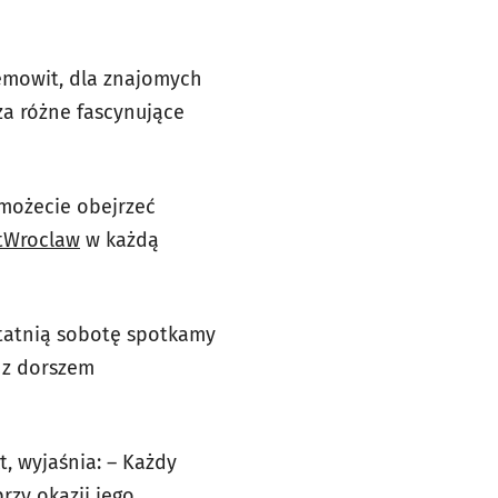
iemowit, dla znajomych
za różne fascynujące
 możecie obejrzeć
itWroclaw
w każdą
statnią sobotę spotkamy
 z dorszem
t, wyjaśnia: – Każdy
zy okazji jego