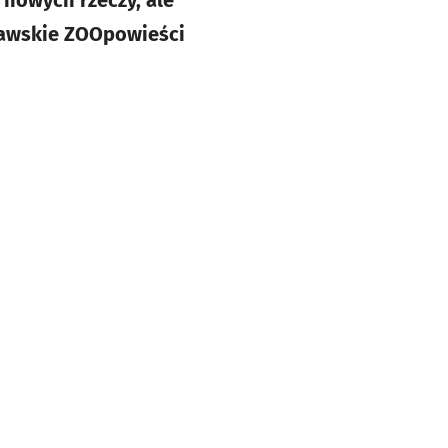
 nowych rzeczy, ale
cławskie ZOOpowieści