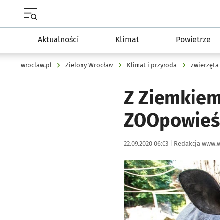
Menu główne portalu wroclaw.pl
Aktualności
Klimat
Powietrze
wroclaw.pl
Zielony Wrocław
Klimat i przyroda
Zwierzęta
Z Ziemkiem
ZOOpowieś
Data publikacji:
Autor:
22.09.2020 06:03 |
Redakcja www.w
Kliknij, aby powiększyć