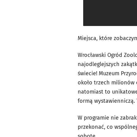
Miejsca, które zobaczy
Wrocławski Ogród Zoolo
najodleglejszych zakąt
świecie! Muzeum Przyro
około trzech milionów 
natomiast to unikatowe
formą wystawienniczą. 
W programie nie zabrakn
przekonać, co wspólneg
sobotę.