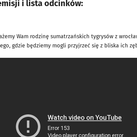
sji i lista odcinków:
ażemy Wam rodzinę sumatrzańskich tygrysów z wrocław
go, gdzie będziemy mogli przyjrzeć się z bliska ich z