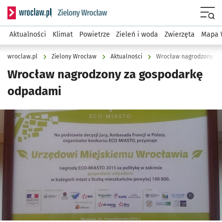
Serwis informacyjny wroclaw.pl podserwis: Środowisko we 
Menu
Aktualności
Klimat
Powietrze
Zieleń i woda
Zwierzęta
Mapa 
wroclaw.pl
Zielony Wrocław
Aktualności
Wrocław nagrodzony za
Wrocław nagrodzony za gospodarkę
odpadami
Kliknij, aby powiększyć