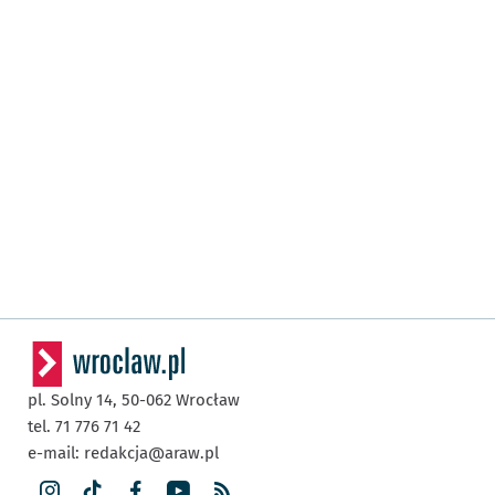
pl. Solny 14,
50-062
Wrocław
tel. 71 776 71 42
e-mail:
redakcja@araw.pl