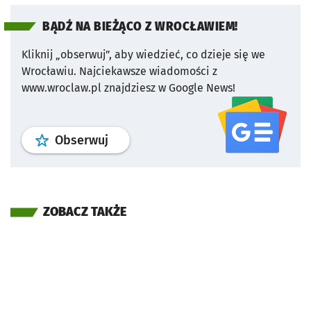
BĄDŹ NA BIEŻĄCO Z WROCŁAWIEM!
Kliknij „obserwuj”, aby wiedzieć, co dzieje się we
Wrocławiu.
Najciekawsze wiadomości z
www.wroclaw.pl znajdziesz w Google News!
profil
google news
serwisu wroclaw
Obserwuj
ZOBACZ TAKŻE