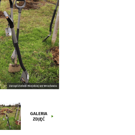
Zarząd Zieleni Miejskiej we Wrocławiu
GALERIA
ZDJĘĆ