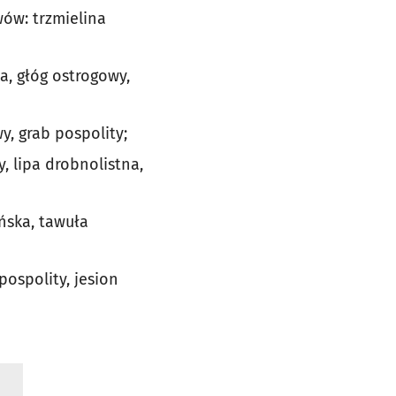
wów: trzmielina
a, głóg ostrogowy,
y, grab pospolity;
y, lipa drobnolistna,
ńska, tawuła
pospolity, jesion