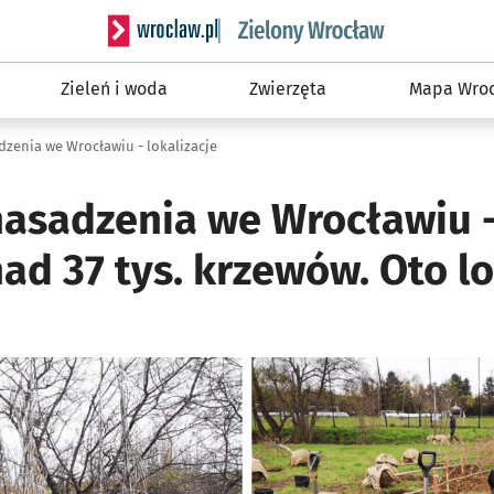
Serwis informacyjny wroclaw.pl podserwis: Śro
Zieleń i woda
Zwierzęta
Mapa Wroc
zenia we Wrocławiu - lokalizacje
asadzenia we Wrocławiu 
ad 37 tys. krzewów. Oto lo
ię