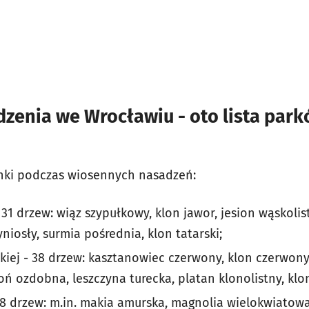
enia we Wrocławiu - oto lista parkó
unki podczas wiosennych nasadzeń:
31 drzew: wiąz szypułkowy, klon jawor, jesion wąskoli
niosły, surmia pośrednia, klon tatarski;
kiej - 38 drzew: kasztanowiec czerwony, klon czerwony,
ń ozdobna, leszczyna turecka, platan klonolistny, klon
 38 drzew: m.in. makia amurska, magnolia wielokwiatow