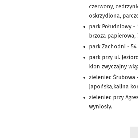
czerwony, cedrzynie
oskrzydlona, parcze
park Południowy - 1
brzoza papierowa, 7
park Zachodni - 54 
park przy ul. Jezio
klon zwyczajny wiąz
zieleniec Śrubowa 
japońska,kalina kor
zieleniec przy Agre
wyniosły.