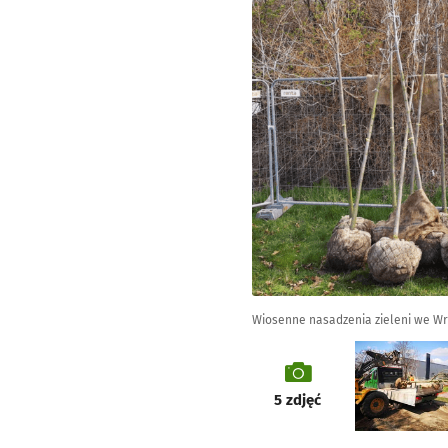
Wiosenne nasadzenia zieleni we Wro
galeria
5
zdjęć