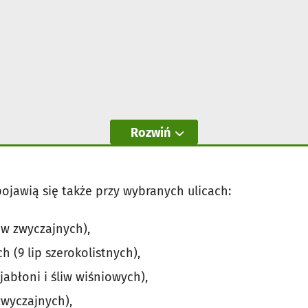
Rozwiń
ojawią się także przy wybranych ulicach:
ów zwyczajnych),
 (9 lip szerokolistnych),
abłoni i śliw wiśniowych),
wyczajnych),