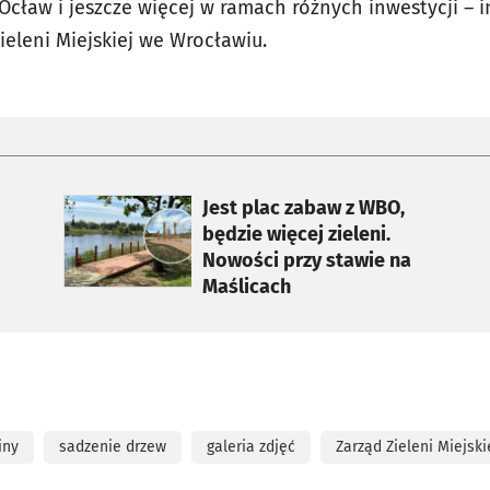
ław i jeszcze więcej w ramach różnych inwestycji – 
ieleni Miejskiej we Wrocławiu.
otworzy się w nowej karcie
Jest plac zabaw z WBO,
będzie więcej zieleni.
Nowości przy stawie na
Maślicach
iny
sadzenie drzew
galeria zdjęć
Zarząd Zieleni Miejski