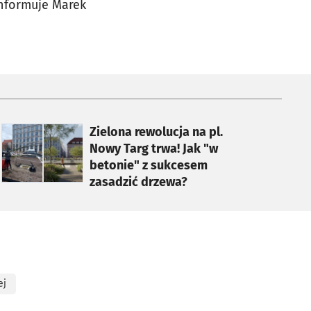
informuje Marek
otworzy się w nowej karcie
Zielona rewolucja na pl.
Nowy Targ trwa! Jak "w
betonie" z sukcesem
zasadzić drzewa?
ej