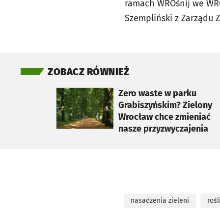
ramach WROśnij we WROc
Szempliński z Zarządu Z
ZOBACZ RÓWNIEŻ
otworzy się w nowej karcie
Zero waste w parku
Grabiszyńskim? Zielony
Wrocław chce zmieniać
nasze przyzwyczajenia
nasadzenia zieleni
rośl