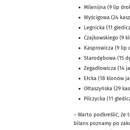
Milenijna (9 lip dr
Wyścigowa (24 kasz
Legnicka (11 gledicz
Czajkowskiego (9 k
Kasprowicza (9 lip 
Starodębowa (15 d
Zegadłowicza (14 j
Ełcka (18 klonów 
Ołtaszyńska (29 ka
Pilczycka (11 gledi
– Warto podkreślić, że 
bilans poznamy po zako