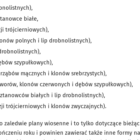
obnolistnych),
tanowce białe,
ji trójcierniowych),
lonów polnych i lip drobnolistnych),
drobnolistnych),
ębów szypułkowych),
arząbów mącznych i klonów srebrzystych),
jaworów, klonów czerwonych i dębów szypułkowych),
sztanowców białych i lip drobnolistnych),
czji trójcierniowych i klonów zwyczajnych).
to zaledwie plany wiosenne i to tylko dotyczące bieżą
ńczeniu roku i powinien zawierać także inne formy n