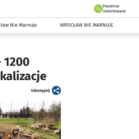
Powietrze
we Wrocławiu
dowisko we Wrocławiu
umiarkowane
ław Nie Marnuje
WROCŁAW NIE MARNUJE
- 1200
kalizacje
artykuł
Udostępnij