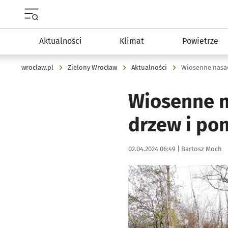
Menu główne portalu wroclaw.pl
Aktualności
Klimat
Powietrze
wroclaw.pl
Zielony Wrocław
Aktualności
Wiosenne nasad
Wiosenne n
drzew i pon
Data publikacji:
Autor:
02.04.2024 06:49 |
Bartosz Moch
Kliknij, aby zobaczyć galer
Kliknij, aby powiększyć