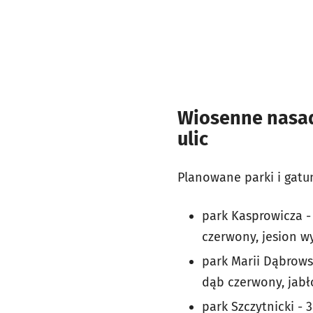
Wiosenne nasadz
ulic
Planowane parki i gat
park Kasprowicza - 
czerwony, jesion wy
park Marii Dąbrows
dąb czerwony, jabło
park Szczytnicki -