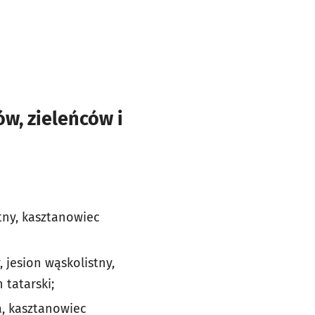
w, zieleńców i
stny, kasztanowiec
 jesion wąskolistny,
 tatarski;
a, kasztanowiec