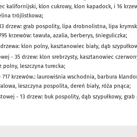
c kalifornijski, klon cukrowy, klon kapadock, i 16 krze
lina trójlistkowa;
3 drzew: grab pospolity, lipa drobnolistna, lipa krymsk
95 krzewów: tawuła, azalia, berberys, śnieguliczka;
drzewa: klon polny, kasztanowiec biały, dąb szypułkow
rowej - 35 drzew: klon srebrzysty, kasztanowiec czerwon
 polny, leszczyna turecka;
- 717 krzewów.: laurowiśnia wschodnia, barbura klando
alowa, leszczyna pospolita, dereń biały, róża pnąca;
stowej - 13 drzew: buk pospolity, dąb szypułkowy, grab 