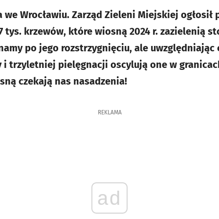
we Wrocławiu. Zarząd Zieleni Miejskiej ogłosił p
 tys. krzewów, które wiosną 2024 r. zazielenią st
amy po jego rozstrzygnięciu, ale uwzględniając
 i trzyletniej pielęgnacji oscylują one w granicac
osną czekają nas nasadzenia!
REKLAMA
ad