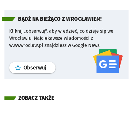
BĄDŹ NA BIEŻĄCO Z WROCŁAWIEM!
Kliknij „obserwuj”, aby wiedzieć, co dzieje się we
Wrocławiu.
Najciekawsze wiadomości z
www.wroclaw.pl znajdziesz w Google News!
profil
google news
serwisu wroclaw
Obserwuj
ZOBACZ TAKŻE