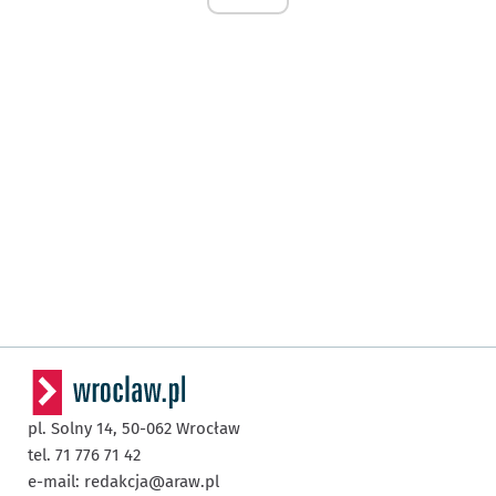
pl. Solny 14,
50-062
Wrocław
tel. 71 776 71 42
e-mail:
redakcja@araw.pl