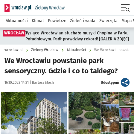
Serwis informacyjny wroclaw.pl podserwis: Środowisko we 
Menu
Aktualności
Klimat
Powietrze
Zieleń i woda
Zwierzęta
Mapa 
WROCŁAW
Tysiące Wrocławian słuchało muzyki Chopina w Parku
Południowym. Padł prawdziwy rekord! [GALERIA ZDJĘĆ}
wroclaw.pl
Zielony Wrocław
Aktualności
We Wrocławiu powstanie 
We Wrocławiu powstanie park
sensoryczny. Gdzie i co to takiego?
Data publikacji:
Autor:
artykuł
16.10.2023 14:21 |
Bartosz Moch
Udostępnij
Kliknij, aby powiększyć