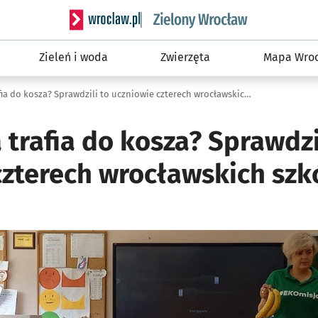
Serwis informacyjny wroclaw.pl podserwis: Śro
Zieleń i woda
Zwierzęta
Mapa Wroc
Ile jedzenia trafia do kosza? Sprawdzili to uczniowie czterech wrocławskich szkół
a trafia do kosza? Sprawdzi
czterech wrocławskich szk