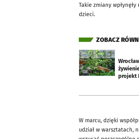
Takie zmiany wpłynęły 
dzieci.
ZOBACZ RÓWN
otworzy się w nowej ka
Wrocław
żywienie
projekt
W marcu, dzięki współp
udział w warsztatach, n
wrzucać poszczególne o