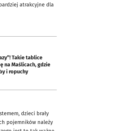
ardziej atrakcyjne dla
e
zy”! Takie tablice
ię na Maślicach, gdzie
by i ropuchy
stemem, dzieci brały
kich pojemników należy
zego jest to tak ważne