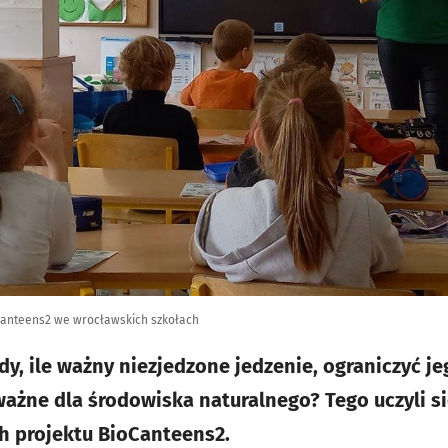
Canteens2 we wrocławskich szkołach
y, ile ważny niezjedzone jedzenie, ograniczyć j
 ważne dla środowiska naturalnego? Tego uczyli s
h projektu BioCanteens2.