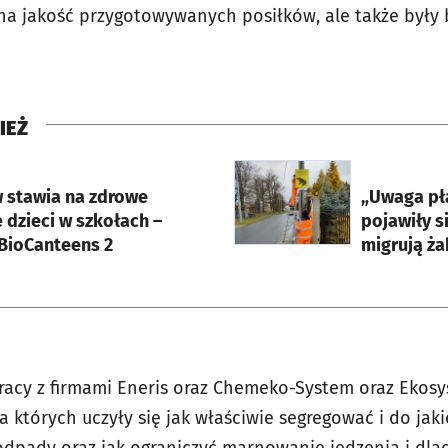
na jakość przygotowywanych posiłków, ale także były b
IEŻ
rcie
otworzy się w nowej karci
 stawia na zdrowe
„Uwaga pła
 dzieci w szkołach –
pojawiły s
 BioCanteens 2
migrują ża
racy z firmami Eneris oraz Chemeko-System oraz Ekosy
a których uczyły się jak właściwie segregować i do ja
dpady oraz jak ograniczyć marnowanie jedzenia i dlac