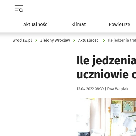
Menu główne portalu wroclaw.pl
Aktualności
Klimat
Powietrze
wroclaw.pl
Zielony Wrocław
Aktualności
Ile jedzeni
uczniowie 
Data publikacji:
Autor:
13.04.2022 08:39 |
Ewa Waplak
Kliknij, aby powiększyć