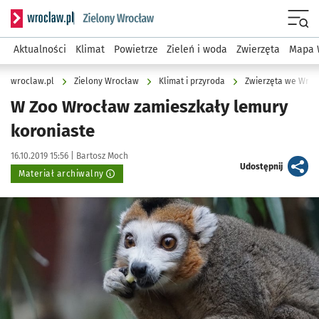
Serwis informacyjny wroclaw.pl podserwis: Środowisko we 
Menu
Aktualności
Klimat
Powietrze
Zieleń i woda
Zwierzęta
Mapa 
wroclaw.pl
Zielony Wrocław
Klimat i przyroda
Zwierzęta we Wroc
W Zoo Wrocław zamieszkały lemury
koroniaste
Data publikacji:
Autor:
16.10.2019 15:56 |
Bartosz Moch
artykuł
Udostępnij
Materiał archiwalny
Kliknij, aby powiększyć