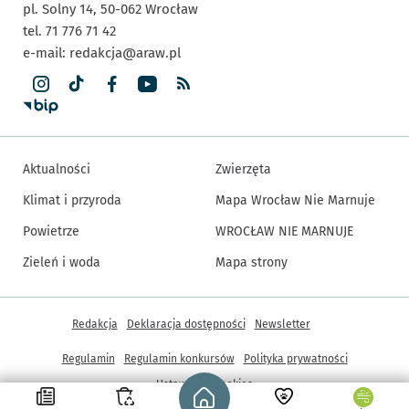
pl. Solny 14,
50-062
Wrocław
tel. 71 776 71 42
e-mail:
redakcja@araw.pl
Aktualności
Zwierzęta
Klimat i przyroda
Mapa Wrocław Nie Marnuje
Powietrze
WROCŁAW NIE MARNUJE
Zieleń i woda
Mapa strony
Inne informacje
Redakcja
Deklaracja dostępności
Newsletter
Regulamin
Regulamin konkursów
Polityka prywatności
Strona główna - wroclaw.pl
Ustawienia cookies