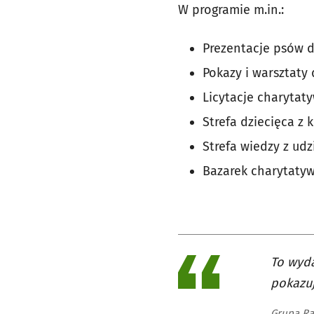
W programie m.in.:
Prezentacje psów d
Pokazy i warsztaty 
Licytacje charytat
Strefa dziecięca z
Strefa wiedzy z ud
Bazarek charytatyw
To wyda
pokazuj
Grupa Ra