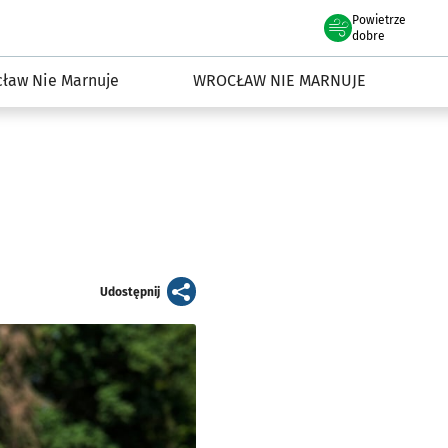
Powietrze
we Wrocławiu
dowisko we Wrocławiu
dobre
ław Nie Marnuje
WROCŁAW NIE MARNUJE
artykuł
Udostępnij