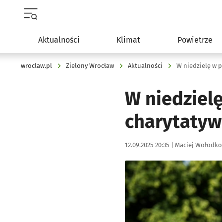
Menu główne portalu wroclaw.pl
Aktualności
Klimat
Powietrze
wroclaw.pl
Zielony Wrocław
Aktualności
W niedzielę w 
W niedziel
charytatyw
Data publikacji:
Autor:
12.09.2025 20:35 |
Maciej Wołodko
Kliknij, aby powiększyć