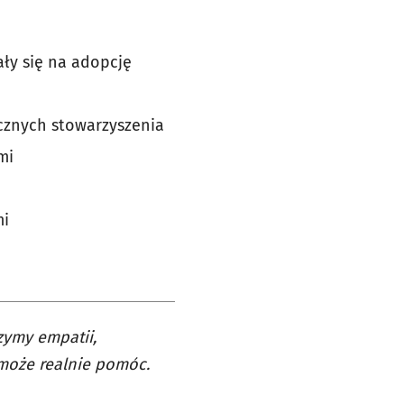
ały się na adopcję
cznych stowarzyszenia
mi
mi
czymy empatii,
może realnie pomóc.