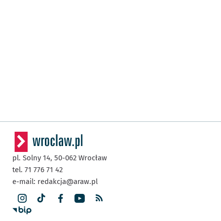
pl. Solny 14,
50-062
Wrocław
tel. 71 776 71 42
e-mail:
redakcja@araw.pl