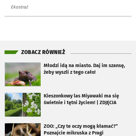
Ekostraż
ZOBACZ RÓWNIEŻ
otworzy się w nowej karcie
Młodzi idą na miasto. Daj im szansę,
żeby wyszli z tego cało!
otworzy się w nowej karcie
Kieszonkowy las Miyawaki ma się
świetnie i tętni życiem! | ZDJĘCIA
otworzy się w nowej karcie
ZOO: „Czy te oczy mogą kłamać?”
Poznajcie mikruska z Pragi