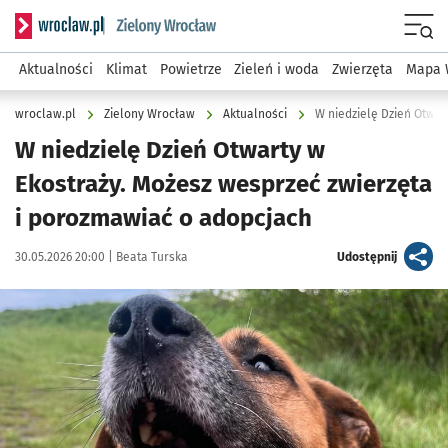
Serwis informacyjny wroclaw.pl podserwis: Środowisko we 
Menu
Aktualności
Klimat
Powietrze
Zieleń i woda
Zwierzęta
Mapa 
wroclaw.pl
Zielony Wrocław
Aktualności
W niedzielę Dzień Otwarty w
Ekostraży. Możesz wesprzeć zwierzęta
i porozmawiać o adopcjach
Data publikacji:
Autor:
artykuł
30.05.2026 20:00 |
Beata Turska
Udostępnij
Kliknij, aby powiększyć