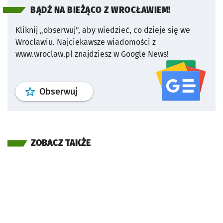
BĄDŹ NA BIEŻĄCO Z WROCŁAWIEM!
Kliknij „obserwuj”, aby wiedzieć, co dzieje się we
Wrocławiu.
Najciekawsze wiadomości z
www.wroclaw.pl znajdziesz w Google News!
profil
google news
serwisu wroclaw
Obserwuj
ZOBACZ TAKŻE