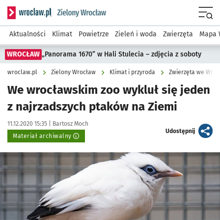
Serwis informacyjny wroclaw.pl podserwis: Środowisko we 
Menu
Aktualności
Klimat
Powietrze
Zieleń i woda
Zwierzęta
Mapa 
WROCŁAW
„Panorama 1670” w Hali Stulecia – zdjęcia z soboty
wroclaw.pl
Zielony Wrocław
Klimat i przyroda
Zwierzęta we Wroc
We wrocławskim zoo wykluł się jeden
z najrzadszych ptaków na Ziemi
Data publikacji:
Autor:
11.12.2020 15:35 |
Bartosz Moch
artykuł
Udostępnij
Materiał archiwalny
Kliknij, aby powiększyć