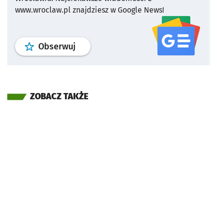
www.wroclaw.pl znajdziesz w Google News!
profil
google news
serwisu wroclaw
Obserwuj
ZOBACZ TAKŻE