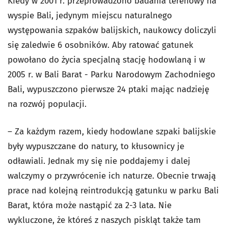
Kiedy w 2001 r. przeprowadzono badania terenowy na
wyspie Bali, jedynym miejscu naturalnego
występowania szpaków balijskich, naukowcy doliczyli
się zaledwie 6 osobników. Aby ratować gatunek
powołano do życia specjalną stację hodowlaną i w
2005 r. w Bali Barat - Parku Narodowym Zachodniego
Bali, wypuszczono pierwsze 24 ptaki mając nadzieję
na rozwój populacji.
– Za każdym razem, kiedy hodowlane szpaki balijskie
były wypuszczane do natury, to kłusownicy je
odławiali. Jednak my się nie poddajemy i dalej
walczymy o przywrócenie ich naturze. Obecnie trwają
prace nad kolejną reintrodukcją gatunku w parku Bali
Barat, która może nastąpić za 2-3 lata. Nie
wykluczone, że któreś z naszych piskląt także tam