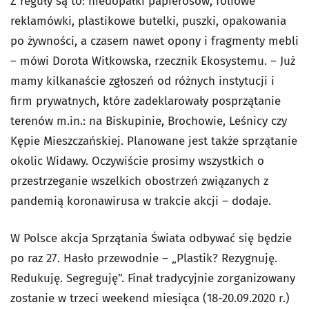
Z reguły są to: niedopałki papierosów, foliowe
reklamówki, plastikowe butelki, puszki, opakowania
po żywności, a czasem nawet opony i fragmenty mebli
– mówi Dorota Witkowska, rzecznik Ekosystemu. – Już
mamy kilkanaście zgłoszeń od różnych instytucji i
firm prywatnych, które zadeklarowały posprzątanie
terenów m.in.: na Biskupinie, Brochowie, Leśnicy czy
Kępie Mieszczańskiej. Planowane jest także sprzątanie
okolic Widawy. Oczywiście prosimy wszystkich o
przestrzeganie wszelkich obostrzeń związanych z
pandemią koronawirusa w trakcie akcji – dodaje.
W Polsce akcja Sprzątania Świata odbywać się będzie
po raz 27. Hasło przewodnie – „Plastik? Rezygnuję.
Redukuję. Segreguję”. Finał tradycyjnie zorganizowany
zostanie w trzeci weekend miesiąca (18-20.09.2020 r.)