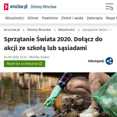
Serwis informacyjny wroclaw.pl podserwis: Środowisko we 
Menu
Aktualności
Klimat
Powietrze
Zieleń i woda
Zwierzęta
Mapa 
wroclaw.pl
Zielony Wrocław
Aktualności
Sprzątanie Świata 2020. 
Sprzątanie Świata 2020. Dołącz do
akcji ze szkołą lub sąsiadami
Data publikacji:
Autor:
04.09.2020 12:24 |
Monika Dubec
artykuł
Udostępnij
Materiał archiwalny
Kliknij, aby powiększyć