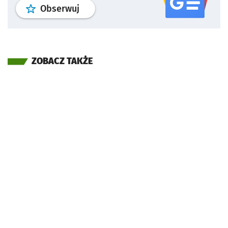
profil
google news
serwisu wroclaw
Obserwuj
ZOBACZ TAKŻE