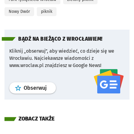
Nowy Dwór
piknik
BĄDŹ NA BIEŻĄCO Z WROCŁAWIEM!
Kliknij „obserwuj”, aby wiedzieć, co dzieje się we
Wrocławiu.
Najciekawsze wiadomości z
www.wroclaw.pl znajdziesz w Google News!
profil
google news
serwisu wroclaw
Obserwuj
ZOBACZ TAKŻE