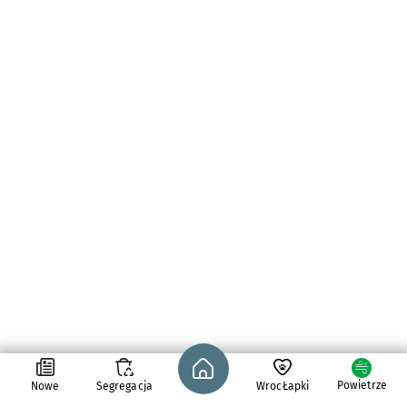
Strona główna - wroclaw.pl
Powietrze
Nowe
Segregacja
WrocŁapki