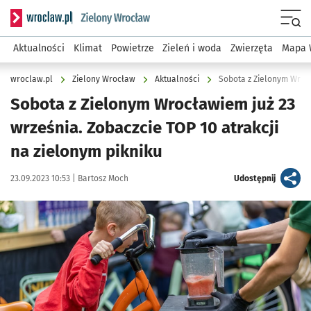
Serwis informacyjny wroclaw.pl podserwis: Środowisko we 
Menu
Aktualności
Klimat
Powietrze
Zieleń i woda
Zwierzęta
Mapa 
wroclaw.pl
Zielony Wrocław
Aktualności
Sobota z Zielonym Wrocławiem już 23
września. Zobaczcie TOP 10 atrakcji
na zielonym pikniku
Data publikacji:
Autor:
artykuł
23.09.2023 10:53 |
Bartosz Moch
Udostępnij