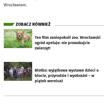
Wrocławiem.
ZOBACZ RÓWNIEŻ
otworzy się w nowej karcie
Ten film zaniepokoił zoo. Wrocławski
ogród apeluje: nie prowokujcie
zwierząt!
otworzy się w nowej karcie
Błotko: wyjątkowa wystawa dzieci o
błocie, przyrodzie i wyobraźni – w
piątek wernisaż