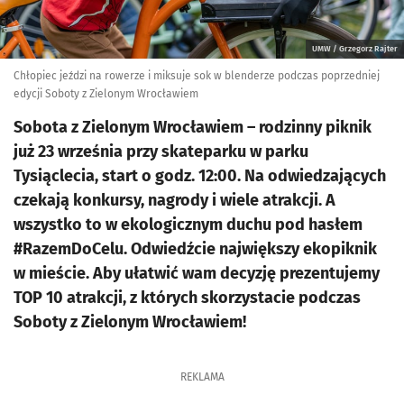
UMW / Grzegorz Rajter
Chłopiec jeździ na rowerze i miksuje sok w blenderze podczas poprzedniej
edycji Soboty z Zielonym Wrocławiem
Sobota z Zielonym Wrocławiem – rodzinny piknik
już 23 września przy skateparku w parku
Tysiąclecia, start o godz. 12:00. Na odwiedzających
czekają konkursy, nagrody i wiele atrakcji. A
wszystko to w ekologicznym duchu pod hasłem
#RazemDoCelu. Odwiedźcie największy ekopiknik
w mieście. Aby ułatwić wam decyzję prezentujemy
TOP 10 atrakcji, z których skorzystacie podczas
Soboty z Zielonym Wrocławiem!
REKLAMA