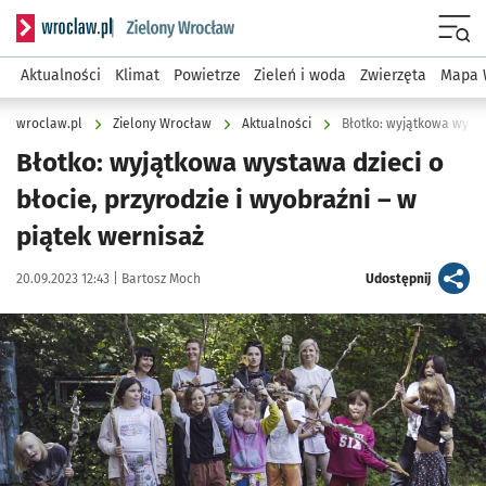
Serwis informacyjny wroclaw.pl podserwis: Środowisko we 
Menu
Aktualności
Klimat
Powietrze
Zieleń i woda
Zwierzęta
Mapa 
wroclaw.pl
Zielony Wrocław
Aktualności
Błotko: wyjątkowa wystawa dzieci o
błocie, przyrodzie i wyobraźni – w
piątek wernisaż
Data publikacji:
Autor:
artykuł
20.09.2023 12:43 |
Bartosz Moch
Udostępnij
Kliknij, aby zobaczyć galerię