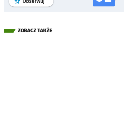
profil
google news
serwisu wroclaw
Obserwuj
ZOBACZ TAKŻE