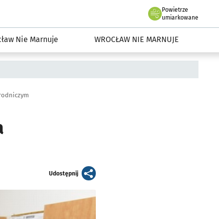
Powietrze
we Wrocławiu
dowisko we Wrocławiu
umiarkowane
ław Nie Marnuje
WROCŁAW NIE MARNUJE
yrodniczym
a
artykuł
Udostępnij