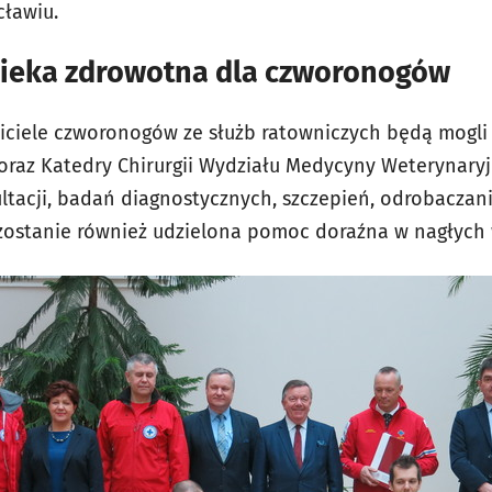
cławiu.
ieka zdrowotna dla czworonogów
ciele czworonogów ze służb ratowniczych będą mogli 
az Katedry Chirurgii Wydziału Medycyny Weterynaryjn
tacji, badań diagnostycznych, szczepień, odrobaczani
 zostanie również udzielona pomoc doraźna w nagłych