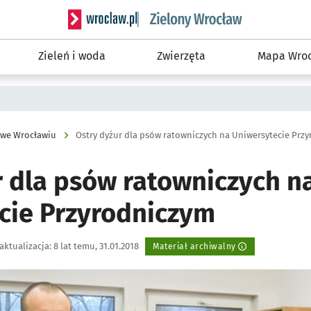
Serwis informacyjny wroclaw.pl podserwis: Śro
Zieleń i woda
Zwierzęta
Mapa Wroc
 we Wrocławiu
Ostry dyżur dla psów ratowniczych na Uniwersytecie Prz
r dla psów ratowniczych n
cie Przyrodniczym
aktualizacja:
8 lat temu, 31.01.2018
Materiał archiwalny