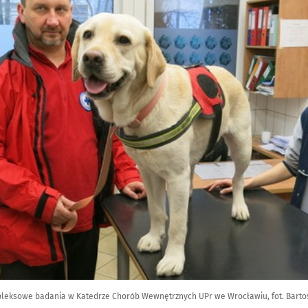
mpleksowe badania w Katedrze Chorób Wewnętrznych UPr we Wrocławiu, fot. Bart