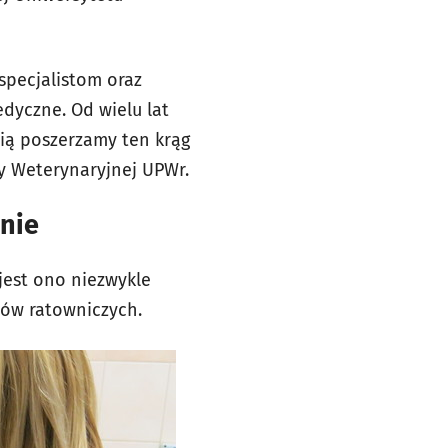
specjalistom oraz
dyczne. Od wielu lat
cią poszerzamy ten krąg
ny Weterynaryjnej UPWr.
nie
jest ono niezwykle
sów ratowniczych.