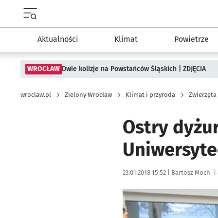
Menu główne portalu wroclaw.pl
Aktualności
Klimat
Powietrze
WROCŁAW
Dwie kolizje na Powstańców Śląskich | ZDJĘCIA
wroclaw.pl
Zielony Wrocław
Klimat i przyroda
Zwierzęta
Ostry dyżu
Uniwersyte
Data publikacji:
Autor:
23.01.2018 15:52 |
Bartosz Moch
|
Kliknij, aby powiększyć