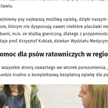
cławiu.
ejmiemy psy najlepszą możliwą opieką, dzięki naszym 
um, którym nie dysponują nawet niektóre placówki me
bami, m.in. ze służbą graniczną, dlatego z przyjemnoś
daje prof. Krzysztof Kubiak, dziekan Wydziału Medycy
pomoc dla psów ratowniczych w regio
ą wszystkie strony zawartego we wtorek porozumienia, 
 bardzo trudno o kompleksową bezpłatną opiekę dla p