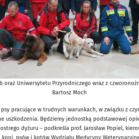
żb oraz Uniwersytetu Przyrodniczego wraz z czworonożn
Bartosz Moch
o psy pracujące w trudnych warunkach, w związku z czy
ne uszkodzenia. Będziemy jednostką podstawowej opie
strego dyżuru – podkreśla prof. Jarosław Popiel, kier
 koni, psów i kotów Wydziału Medycyny Weterynaryjne