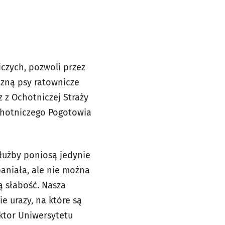
czych, pozwoli przez
czną psy ratownicze
z Ochotniczej Straży
Ochotniczego Pogotowia
łużby poniosą jedynie
aniała, ale nie można
ą słabość. Nasza
e urazy, na które są
ektor Uniwersytetu