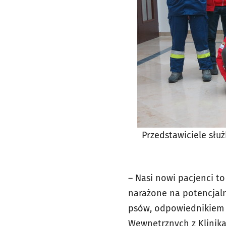
Przedstawiciele słu
– Nasi nowi pacjenci t
narażone na potencjal
psów, odpowiednikiem o
Wewnętrznych z Kliniką