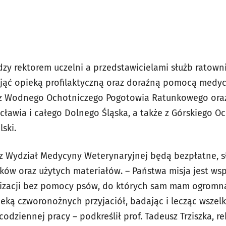
y rektorem uczelni a przedstawicielami służb ratowni
objąć opieką profilaktyczną oraz doraźną pomocą medy
 z Wodnego Ochotniczego Pogotowia Ratunkowego oraz 
cławia i całego Dolnego Śląska, a także z Górskiego 
ski.
z Wydział Medycyny Weterynaryjnej będą bezpłatne, s
ków oraz użytych materiałów. – Państwa misja jest wsp
alizacji bez pomocy psów, do których sam mam ogromn
eką czworonożnych przyjaciół, badając i lecząc wszelki
dziennej pracy – podkreślił prof. Tadeusz Trziszka, r