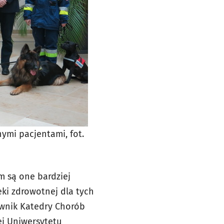
ymi pacjentami, fot.
m są one bardziej
ki zdrowotnej dla tych
ownik Katedry Chorób
j Uniwersytetu