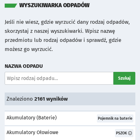
WYSZUKIWARKA ODPADÓW
Jeśli nie wiesz, gdzie wyrzucić dany rodzaj odpadów,
skorzystaj z naszej wyszukiwarki. Wpisz nazwę
przedmiotu lub rodzaj odpadów i sprawdź, gdzie
możesz go wyrzucić.
NAZWA ODPADU
Wyszukaj odpad:
Szukaj
Znaleziono
2161
wyników
Akumulatory (baterie)
Pojemnik:
Pojemnik na baterie
Akumulatory Ołowiowe
Pojemnik:
PSZOK