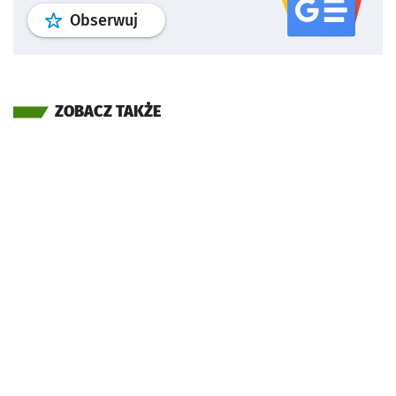
profil
google news
serwisu wroclaw
Obserwuj
ZOBACZ TAKŻE