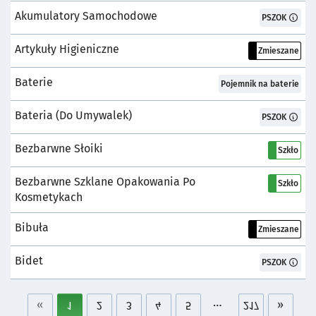
Akumulatory Samochodowe
Pojemnik:
PSZOK
Artykuły Higieniczne
Pojemnik:
Zmieszane
Baterie
Pojemnik:
Pojemnik na baterie
Bateria (do Umywalek)
Pojemnik:
PSZOK
Bezbarwne Słoiki
Pojemnik:
Szkło
Bezbarwne Szklane Opakowania Po
Pojemnik:
Szkło
Kosmetykach
Bibuła
Pojemnik:
Zmieszane
Bidet
Pojemnik:
PSZOK
«
1
2
3
4
5
217
»
…