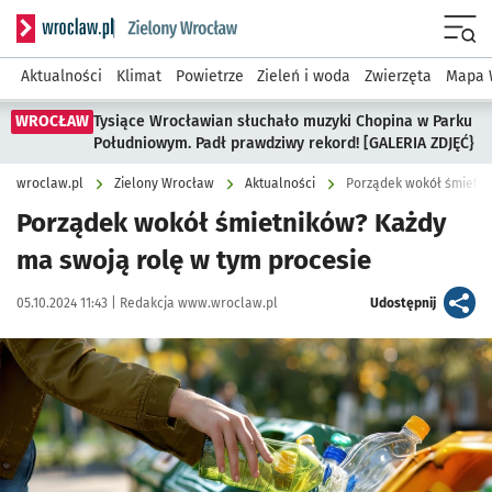
Serwis informacyjny wroclaw.pl podserwis: Środowisko we 
Menu
Aktualności
Klimat
Powietrze
Zieleń i woda
Zwierzęta
Mapa 
WROCŁAW
Tysiące Wrocławian słuchało muzyki Chopina w Parku
Południowym. Padł prawdziwy rekord! [GALERIA ZDJĘĆ}
wroclaw.pl
Zielony Wrocław
Aktualności
Porządek wokół śmietni
Porządek wokół śmietników? Każdy
ma swoją rolę w tym procesie
Data publikacji:
Autor:
artykuł
05.10.2024 11:43 |
Redakcja www.wroclaw.pl
Udostępnij
Kliknij, aby powiększyć