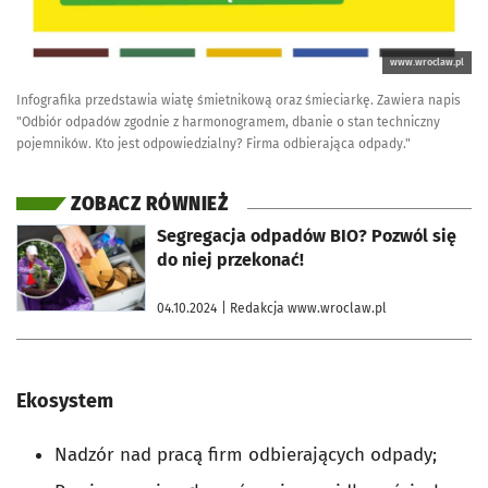
www.wroclaw.pl
Infografika przedstawia wiatę śmietnikową oraz śmieciarkę. Zawiera napis
"Odbiór odpadów zgodnie z harmonogramem, dbanie o stan techniczny
pojemników. Kto jest odpowiedzialny? Firma odbierająca odpady."
ZOBACZ RÓWNIEŻ
otworzy się w nowej karcie
Segregacja odpadów BIO? Pozwól się
do niej przekonać!
04.10.2024
| Redakcja www.wroclaw.pl
Ekosystem
Nadzór nad pracą firm odbierających odpady;