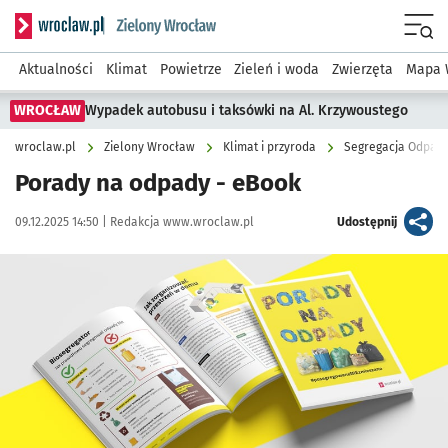
Serwis informacyjny wroclaw.pl podserwis: Środowisko we 
Menu
Aktualności
Klimat
Powietrze
Zieleń i woda
Zwierzęta
Mapa 
WROCŁAW
Wypadek autobusu i taksówki na Al. Krzywoustego
wroclaw.pl
Zielony Wrocław
Klimat i przyroda
Segregacja Odpad
Porady na odpady - eBook
Data publikacji:
Autor:
artykuł
09.12.2025 14:50 |
Redakcja www.wroclaw.pl
Udostępnij
Kliknij, aby powiększyć