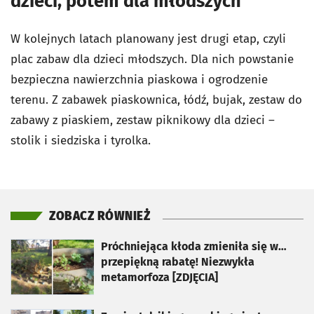
dzieci, potem dla młodszych
W kolejnych latach planowany jest drugi etap, czyli
plac zabaw dla dzieci młodszych. Dla nich powstanie
bezpieczna nawierzchnia piaskowa i ogrodzenie
terenu. Z zabawek piaskownica, łódź, bujak, zestaw do
zabawy z piaskiem, zestaw piknikowy dla dzieci –
stolik i siedziska i tyrolka.
ZOBACZ RÓWNIEŻ
otworzy się w nowej karcie
Próchniejąca kłoda zmieniła się w…
przepiękną rabatę! Niezwykła
metamorfoza [ZDJĘCIA]