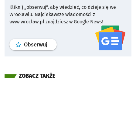
Kliknij „obserwuj”, aby wiedzieć, co dzieje się we
Wrocławiu.
Najciekawsze wiadomości z
www.wroclaw.pl znajdziesz w Google News!
profil
google news
serwisu wroclaw
Obserwuj
ZOBACZ TAKŻE