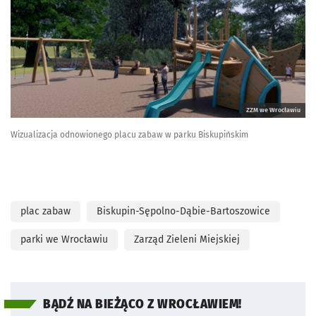
ZZM we Wrocławiu
Wizualizacja odnowionego placu zabaw w parku Biskupińskim
plac zabaw
Biskupin-Sępolno-Dąbie-Bartoszowice
parki we Wrocławiu
Zarząd Zieleni Miejskiej
BĄDŹ NA BIEŻĄCO Z WROCŁAWIEM!