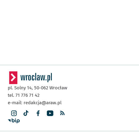
pl. Solny 14,
50-062
Wrocław
tel. 71 776 71 42
e-mail:
redakcja@araw.pl