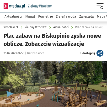
Serwis informacyjny wroclaw.pl podserwis: Środowisko we 
Menu
Aktualności
Klimat
Powietrze
Zieleń i woda
Zwierzęta
Mapa 
wroclaw.pl
Zielony Wrocław
Aktualności
Plac zabaw na Biskupini
Plac zabaw na Biskupinie zyska nowe
oblicze. Zobaczcie wizualizacje
Data publikacji:
Autor:
artykuł
25.07.2023 06:50 |
Bartosz Moch
Udostępnij
Kliknij, aby powiększyć