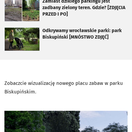
otworzy się w nowej karcie
Zamiast dzikiego parkingu jest
zadbany zielony teren. Gdzie? [ZDJĘCIA
PRZED I PO]
otworzy się w nowej karcie
Odkrywamy wrocławskie parki: park
Biskupiński [MNÓSTWO ZDJĘĆ]
Zobaczcie wizualizację nowego placu zabaw w parku
Biskupińskim.