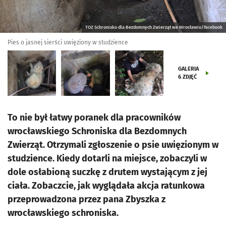
TOZ Schronisko dla Bezdomnych Zwierząt we Wrocławiu/Facebook
Pies o jasnej sierści uwięziony w studzience
GALERIA
6
ZDJĘĆ
To nie był łatwy poranek dla pracowników
wrocławskiego Schroniska dla Bezdomnych
Zwierząt. Otrzymali zgłoszenie o psie uwięzionym w
studzience. Kiedy dotarli na miejsce, zobaczyli w
dole osłabioną suczkę z drutem wystającym z jej
ciała. Zobaczcie, jak wyglądała akcja ratunkowa
przeprowadzona przez pana Zbyszka z
wrocławskiego schroniska.