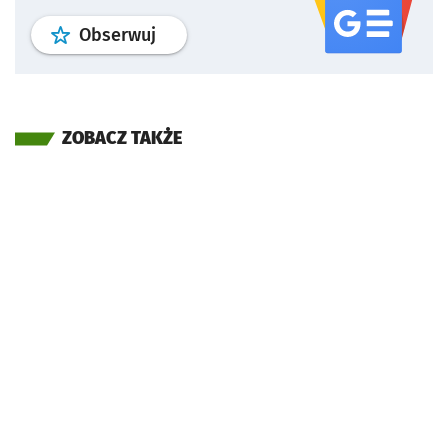
profil
google news
serwisu wroclaw
Obserwuj
ZOBACZ TAKŻE