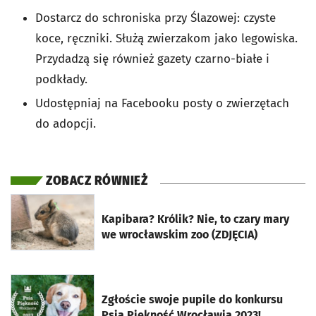
Dostarcz do schroniska przy Ślazowej: czyste
koce, ręczniki. Służą zwierzakom jako legowiska.
Przydadzą się również gazety czarno-białe i
podkłady.
Udostępniaj na Facebooku posty o zwierzętach
do adopcji.
ZOBACZ RÓWNIEŻ
otworzy się w nowej karcie
Kapibara? Królik? Nie, to czary mary
we wrocławskim zoo (ZDJĘCIA)
otworzy się w nowej karcie
Zgłoście swoje pupile do konkursu
Psia Piękność Wrocławia 2023!