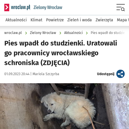
Serwis informacyjny wroclaw.pl podserwis: Środowisko we 
Menu
Aktualności
Klimat
Powietrze
Zieleń i woda
Zwierzęta
Mapa 
wroclaw.pl
Zielony Wrocław
Aktualności
Pies wpadł do studzienk
Pies wpadł do studzienki. Uratowali
go pracownicy wrocławskiego
schroniska (ZDJĘCIA)
Data publikacji:
Autor:
artykuł
01.09.2023 20:44 |
Mariola Szczyrba
Udostępnij
Kliknij, aby zobaczyć galerię