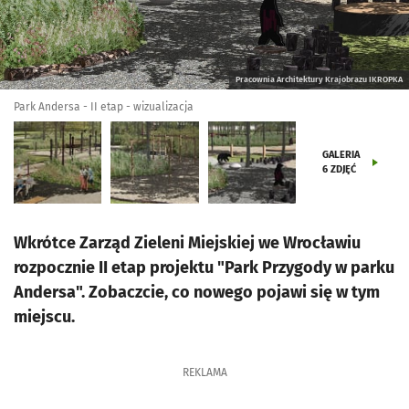
Pracownia Architektury Krajobrazu IKROPKA
Park Andersa - II etap - wizualizacja
GALERIA
6
ZDJĘĆ
Wkrótce Zarząd Zieleni Miejskiej we Wrocławiu
rozpocznie II etap projektu "Park Przygody w parku
Andersa". Zobaczcie, co nowego pojawi się w tym
miejscu.
REKLAMA