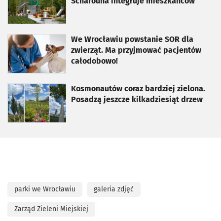
Scharouna integruje mieszkańców
otworzy się w nowej karcie
We Wrocławiu powstanie SOR dla
zwierząt. Ma przyjmować pacjentów
całodobowo!
otworzy się w nowej karcie
Kosmonautów coraz bardziej zielona.
Posadzą jeszcze kilkadziesiąt drzew
parki we Wrocławiu
galeria zdjęć
Zarząd Zieleni Miejskiej