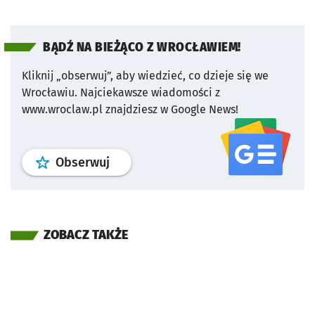
BĄDŹ NA BIEŻĄCO Z WROCŁAWIEM!
Kliknij „obserwuj”, aby wiedzieć, co dzieje się we
Wrocławiu.
Najciekawsze wiadomości z
www.wroclaw.pl znajdziesz w Google News!
profil
google news
serwisu wroclaw
Obserwuj
ZOBACZ TAKŻE