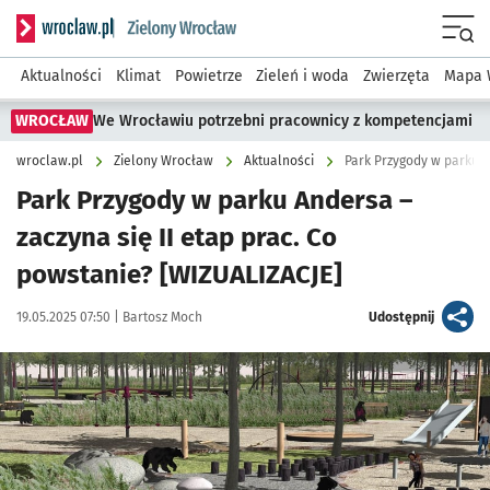
Serwis informacyjny wroclaw.pl podserwis: Środowisko we 
Menu
Aktualności
Klimat
Powietrze
Zieleń i woda
Zwierzęta
Mapa 
WROCŁAW
We Wrocławiu potrzebni pracownicy z kompetencjami
wroclaw.pl
Zielony Wrocław
Aktualności
Park Przygody w parku A
Park Przygody w parku Andersa –
zaczyna się II etap prac. Co
powstanie? [WIZUALIZACJE]
Data publikacji:
Autor:
artykuł
19.05.2025 07:50 |
Bartosz Moch
Udostępnij
Kliknij, aby zobaczyć galerię