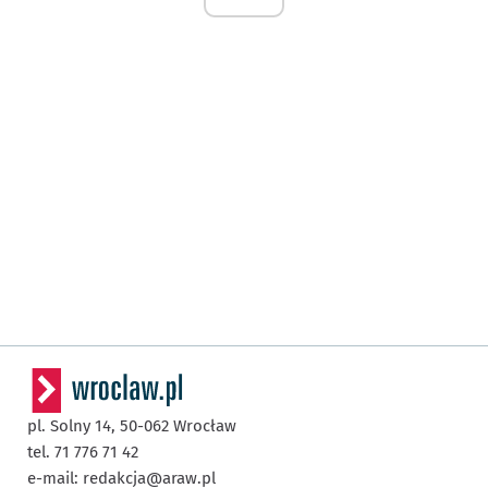
pl. Solny 14,
50-062
Wrocław
tel. 71 776 71 42
e-mail:
redakcja@araw.pl