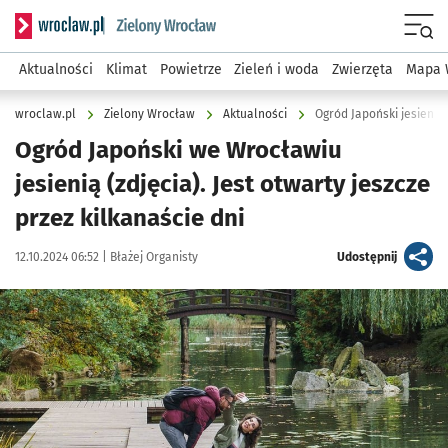
Serwis informacyjny wroclaw.pl podserwis: Środowisko we 
Menu
Aktualności
Klimat
Powietrze
Zieleń i woda
Zwierzęta
Mapa 
wroclaw.pl
Zielony Wrocław
Aktualności
Ogród Japoński jesienią (
Ogród Japoński we Wrocławiu
jesienią (zdjęcia). Jest otwarty jeszcze
przez kilkanaście dni
Data publikacji:
Autor:
artykuł
12.10.2024 06:52 |
Błażej Organisty
Udostępnij
Kliknij, aby zobaczyć galerię