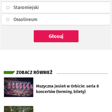
Staromiejski
Ossolineum
Głosuj
ZOBACZ RÓWNIEŻ
otworzy się w nowej karcie
Muzyczna jesień w Orbicie: seria 8
koncertów (terminy, bilety)
otworzy się w nowej karcie