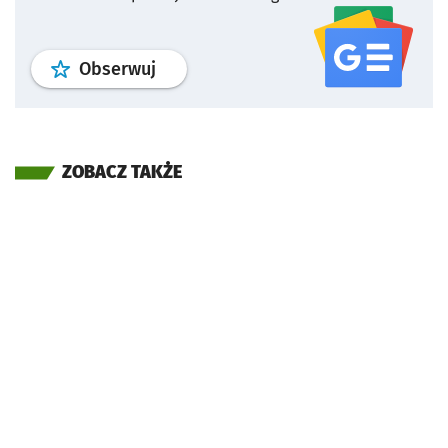
profil
google news
serwisu wroclaw
Obserwuj
ZOBACZ TAKŻE