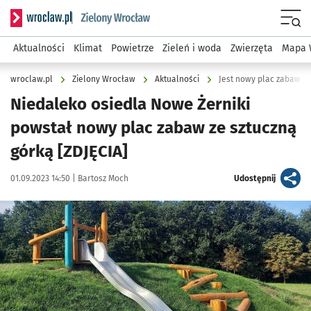
Serwis informacyjny wroclaw.pl podserwis: Środowisko we 
Menu
Aktualności
Klimat
Powietrze
Zieleń i woda
Zwierzęta
Mapa 
wroclaw.pl
Zielony Wrocław
Aktualności
Jest nowy plac zabaw ze
Niedaleko osiedla Nowe Żerniki
powstał nowy plac zabaw ze sztuczną
górką [ZDJĘCIA]
Data publikacji:
Autor:
artykuł
01.09.2023 14:50 |
Bartosz Moch
Udostępnij
Kliknij, aby powiększyć