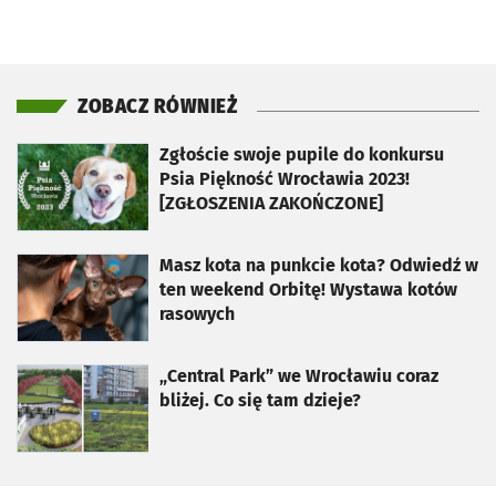
ZOBACZ RÓWNIEŻ
otworzy się w nowej karcie
Zgłoście swoje pupile do konkursu
Psia Piękność Wrocławia 2023!
[ZGŁOSZENIA ZAKOŃCZONE]
otworzy się w nowej karcie
Masz kota na punkcie kota? Odwiedź w
ten weekend Orbitę! Wystawa kotów
rasowych
otworzy się w nowej karcie
„Central Park” we Wrocławiu coraz
bliżej. Co się tam dzieje?