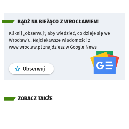
BĄDŹ NA BIEŻĄCO Z WROCŁAWIEM!
Kliknij „obserwuj”, aby wiedzieć, co dzieje się we
Wrocławiu.
Najciekawsze wiadomości z
www.wroclaw.pl znajdziesz w Google News!
profil
google news
serwisu wroclaw
Obserwuj
ZOBACZ TAKŻE