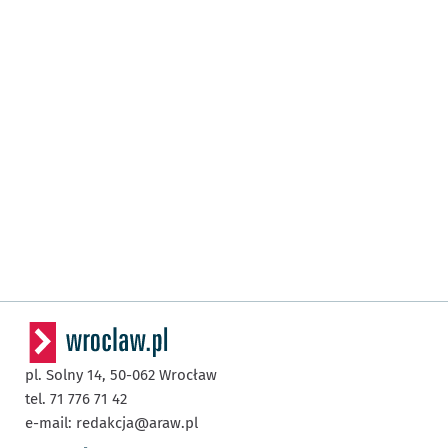
pl. Solny 14,
50-062
Wrocław
tel. 71 776 71 42
e-mail:
redakcja@araw.pl