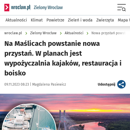
Serwis informacyjny wroclaw.pl podserwis: Środowisko we 
Menu
Aktualności
Klimat
Powietrze
Zieleń i woda
Zwierzęta
Mapa 
wroclaw.pl
Zielony Wrocław
Aktualności
Nowa przystań powstani
Na Maślicach powstanie nowa
przystań. W planach jest
wypożyczalnia kajaków, restauracja i
boisko
Data publikacji:
Autor:
artykuł
09.11.2023 08:23 |
Magdalena Pasiewicz
Udostępnij
Kliknij, aby powiększyć