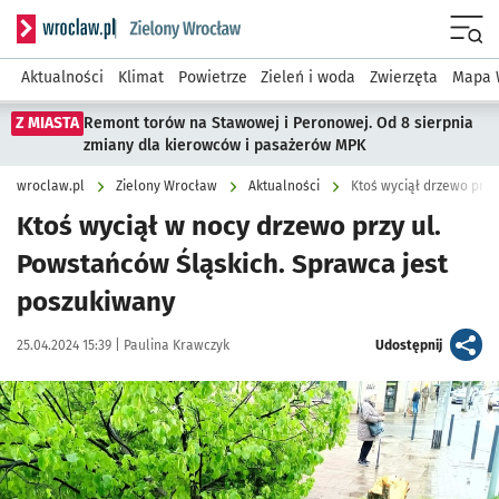
Serwis informacyjny wroclaw.pl podserwis: Środowisko we 
Menu
Aktualności
Klimat
Powietrze
Zieleń i woda
Zwierzęta
Mapa 
Z MIASTA
Remont torów na Stawowej i Peronowej. Od 8 sierpnia
zmiany dla kierowców i pasażerów MPK
wroclaw.pl
Zielony Wrocław
Aktualności
Ktoś wyciął drzewo przy
Ktoś wyciął w nocy drzewo przy ul.
Powstańców Śląskich. Sprawca jest
poszukiwany
Data publikacji:
Autor:
artykuł
25.04.2024 15:39 |
Paulina Krawczyk
Udostępnij
Kliknij, aby powiększyć