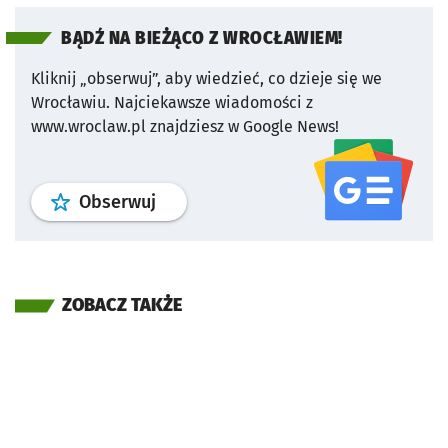
BĄDŹ NA BIEŻĄCO Z WROCŁAWIEM!
Kliknij „obserwuj”, aby wiedzieć, co dzieje się we
Wrocławiu.
Najciekawsze wiadomości z
www.wroclaw.pl znajdziesz w Google News!
profil
google news
serwisu wroclaw
Obserwuj
ZOBACZ TAKŻE