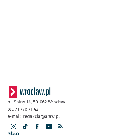
pl. Solny 14,
50-062
Wrocław
tel. 71 776 71 42
e-mail:
redakcja@araw.pl