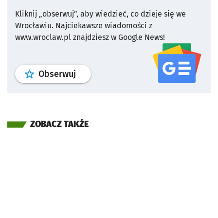
Kliknij „obserwuj”, aby wiedzieć, co dzieje się we
Wrocławiu.
Najciekawsze wiadomości z
www.wroclaw.pl znajdziesz w Google News!
profil
google news
serwisu wroclaw
Obserwuj
ZOBACZ TAKŻE