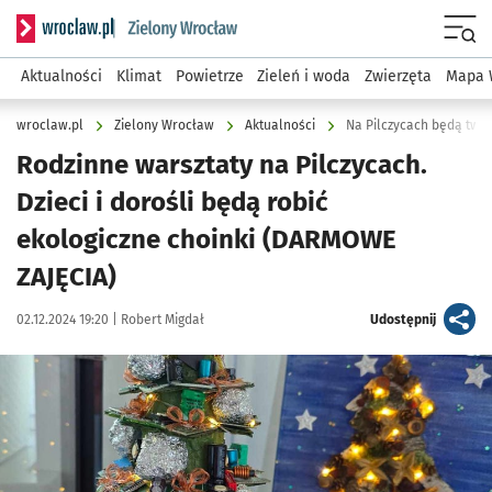
Serwis informacyjny wroclaw.pl podserwis: Środowisko we 
Menu
Aktualności
Klimat
Powietrze
Zieleń i woda
Zwierzęta
Mapa 
wroclaw.pl
Zielony Wrocław
Aktualności
Rodzinne warsztaty na Pilczycach.
Dzieci i dorośli będą robić
ekologiczne choinki (DARMOWE
ZAJĘCIA)
Data publikacji:
Autor:
artykuł
02.12.2024 19:20 |
Robert Migdał
Udostępnij
Kliknij, aby powiększyć