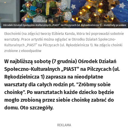
Ośrodek Działań Społeczno-Kulturalnych „PIAST” na Pilczycach (ul. Rękodzielnicza 1) - materiały prasowe
Ekochoinki (na zdjęciu) tworzy Elżbieta Kanda, która też poprowadzi sobotnie
warsztaty. Prace artystki można oglądać w Ośrodku Działań Społeczno-
Kulturalnych „PIAST” na Pilczycach (ul. Rękodzielnicza 1). Na zdjęciu choinki
zrobione z ekoodpadów
W najbliższą sobotę (7 grudnia) Ośrodek Działań
Społeczno-Kulturalnych „PIAST” na Pilczycach (ul.
Rękodzielnicza 1) zaprasza na nieodpłatne
warsztaty dla całych rodzin pt. "Zróbmy sobie
choinkę". Po warsztatach każde dziecko będzie
mogło zrobioną przez siebie choinkę zabrać do
domu. Oto szczegóły.
REKLAMA