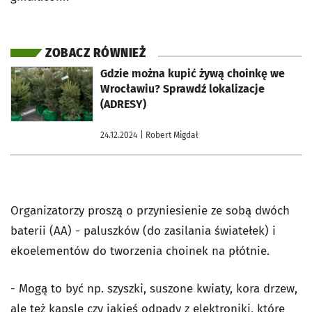
ZOBACZ RÓWNIEŻ
otworzy się w nowej karcie
Gdzie można kupić żywą choinkę we
Wrocławiu? Sprawdź lokalizacje
(ADRESY)
24.12.2024
| Robert Migdał
Organizatorzy proszą o przyniesienie ze sobą dwóch
baterii (AA) - paluszków (do zasilania światełek) i
ekoelementów do tworzenia choinek na płótnie.
- Mogą to być np. szyszki, suszone kwiaty, kora drzew,
ale też kapsle czy jakieś odpady z elektroniki, które