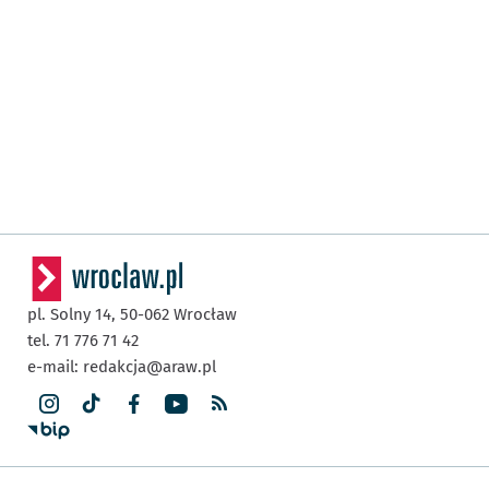
pl. Solny 14,
50-062
Wrocław
tel. 71 776 71 42
e-mail:
redakcja@araw.pl