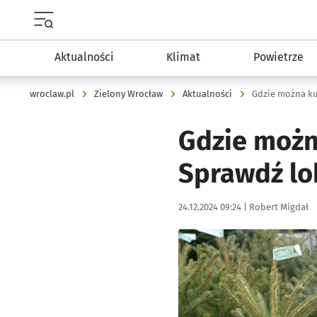
Menu główne portalu wroclaw.pl
Aktualności
Klimat
Powietrze
wroclaw.pl
Zielony Wrocław
Aktualności
Gdzie możn
Sprawdź lo
Data publikacji:
Autor:
24.12.2024 09:24 |
Robert Migdał
Kliknij, aby powiększyć