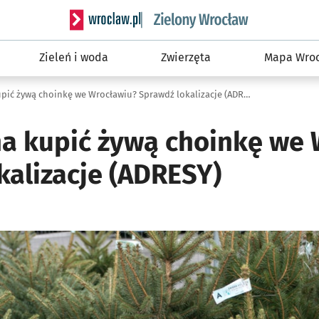
Serwis informacyjny wroclaw.pl podserwis: Śro
Zieleń i woda
Zwierzęta
Mapa Wroc
Gdzie można kupić żywą choinkę we Wrocławiu? Sprawdź lokalizacje (ADRESY)
a kupić żywą choinkę we 
kalizacje (ADRESY)