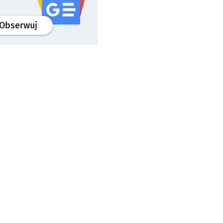
profil
google news
serwisu wroclaw.pl
Obserwuj