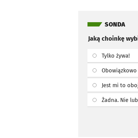
Pomiń sondę
SONDA
Jaką choinkę wyb
Tylko żywa!
Obowiązkowo 
Jest mi to obo
Żadna. Nie lu