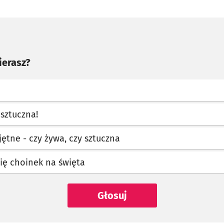
ierasz?
sztuczna!
jętne - czy żywa, czy sztuczna
bię choinek na święta
Głosuj