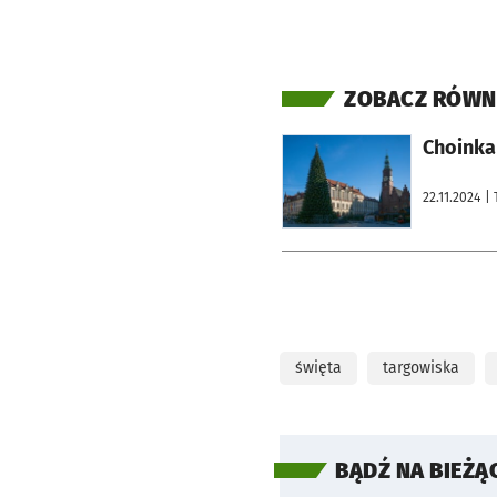
ZOBACZ RÓWN
otworzy się w nowej karcie
Choinka 
22.11.2024
|
święta
targowiska
BĄDŹ NA BIEŻĄ