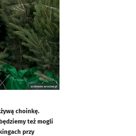
archiwum wroclaw.pl
 żywą choinkę.
 będziemy też mogli
kingach przy