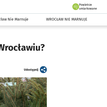
Powietrze
we Wrocławiu
dowisko we Wrocławiu
umiarkowane
ław Nie Marnuje
WROCŁAW NIE MARNUJE
Wrocławiu?
artykuł
Udostępnij