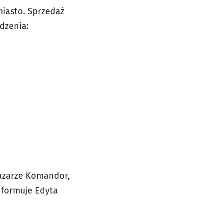
miasto. Sprzedaż
dzenia:
Bazarze Komandor,
informuje Edyta