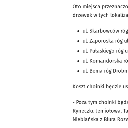
Oto miejsca przeznaczo
drzewek w tych lokaliza
ul. Skarbowców róg 
ul. Zaporoska róg 
ul. Pułaskiego róg u
ul. Komandorska róg
ul. Bema róg Drobn
Koszt choinki będzie u
-
Poza tym choinki będ
Ryneczku Jemiołowa, Tar
Niebiańska z Biura Ro