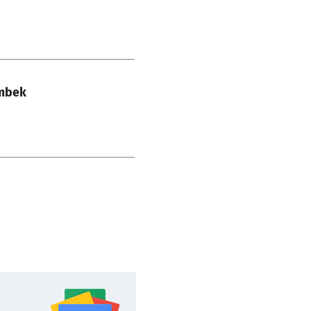
ombek