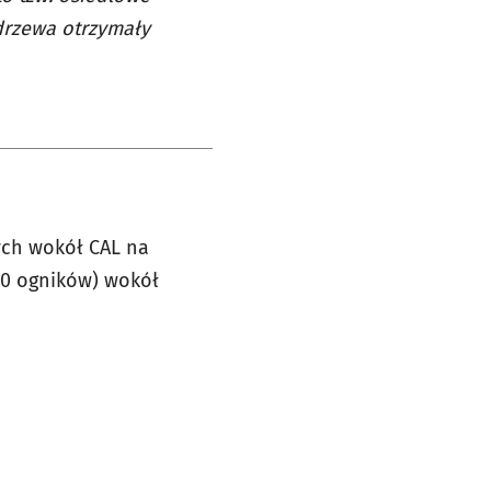
drzewa otrzymały
ych wokół CAL na
 10 ogników) wokół