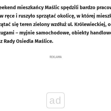
eekend mieszkańcy Maślic spędzili bardzo praco
 ręce i ruszyło sprzątać okolicę, w której miesz
tać się teren zielony wzdłuż ul. Królewieckiej, 
sługami – myjnie samochodowe, obiekty handlowe
z Rady Osiedla Maślice.
REKLAMA
ad