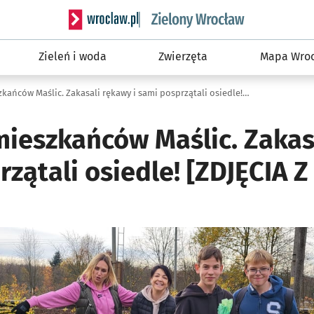
Serwis informacyjny wroclaw.pl podserwis: Śro
Zieleń i woda
Zwierzęta
Mapa Wroc
Brawa dla mieszkańców Maślic. Zakasali rękawy i sami posprzątali osiedle! [ZDJĘCIA Z AKCJI]
mieszkańców Maślic. Zakas
rzątali osiedle! [ZDJĘCIA Z
ię