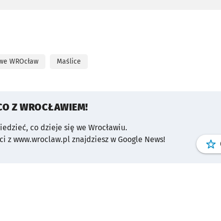
dronem”
 we WROcław
Maślice
CO Z WROCŁAWIEM!
wiedzieć, co dzieje się we Wrocławiu.
i z www.wroclaw.pl znajdziesz w Google News!