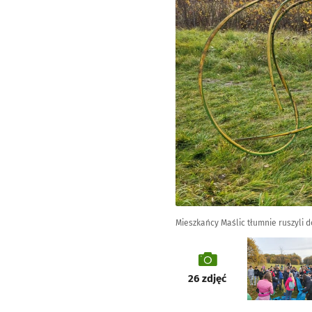
Mieszkańcy Maślic tłumnie ruszyli d
galeria
26
zdjęć