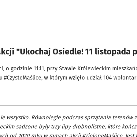
akcji "Ukochaj Osiedle! 11 listopada 
, o godzinie 11.11, przy Stawie Królewieckim mieszkańc
lu #CzysteMaślice, w którym wzięło udział 104 wolontari
nie wszystko. Równolegle podczas sprzątania terenów z
eckim sadzone były trzy lipy drobnolistne, które końc
ch od 2020 roku w ramach akcji #ZieloneMaślice. Jest 