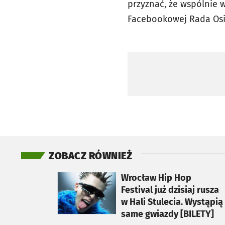
przyznać, że wspólnie 
Facebookowej Rada Osi
ZOBACZ RÓWNIEŻ
otworzy się w nowej karcie
Wrocław Hip Hop
Festival już dzisiaj rusza
w Hali Stulecia. Wystąpią
same gwiazdy [BILETY]