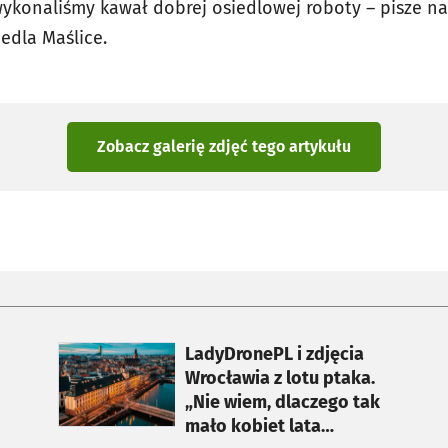
wykonaliśmy kawał dobrej osiedlowej roboty – pisze na
edla Maślice.
Zobacz galerię zdjęć
tego artykułu
otworzy się w nowej karcie
LadyDronePL i zdjęcia
Wrocławia z lotu ptaka.
„Nie wiem, dlaczego tak
mało kobiet lata