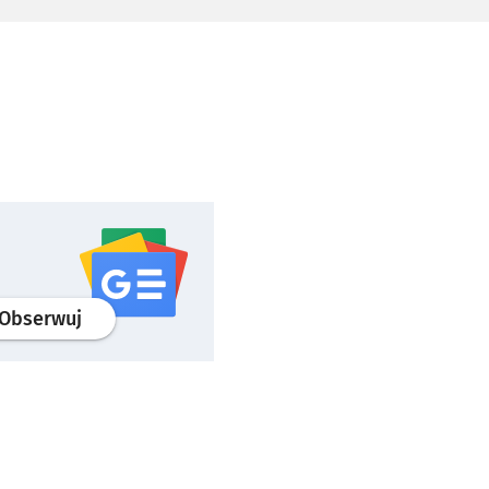
profil
google news
serwisu wroclaw.pl
Obserwuj