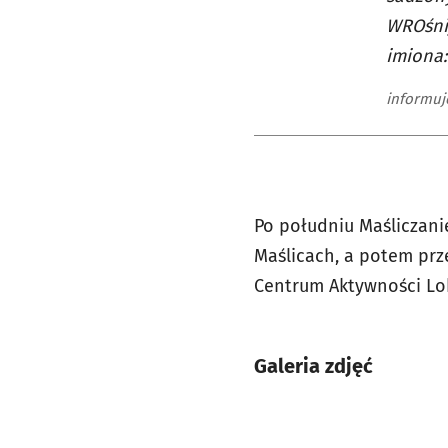
WROśnij
imiona:
informuj
Po południu Maśliczani
Maślicach, a potem prz
Centrum Aktywności Lok
Galeria zdjęć