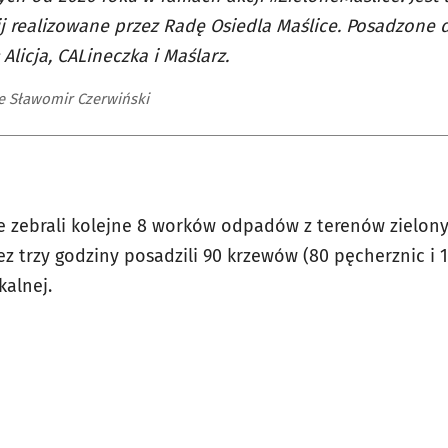
 realizowane przez Radę Osiedla Maślice. Posadzone 
 Alicja, CALineczka i Maślarz.
e Sławomir Czerwiński
e zebrali kolejne 8 worków odpadów z terenów zielon
ez trzy godziny posadzili 90 krzewów (80 pęcherznic i
alnej.