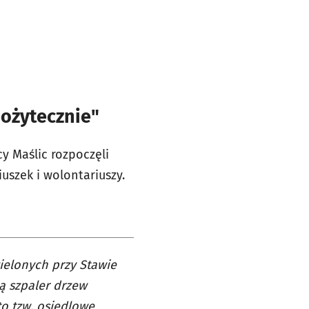
pożytecznie"
y Maślic rozpoczęli
uszek i wolontariuszy.
ielonych przy Stawie
zą szpaler drzew
to tzw. osiedlowe