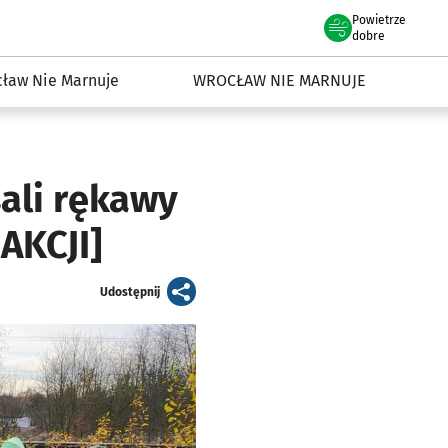
Powietrze
we Wrocławiu
dowisko we Wrocławiu
dobre
ław Nie Marnuje
WROCŁAW NIE MARNUJE
ali rękawy
 AKCJI]
artykuł
Udostępnij