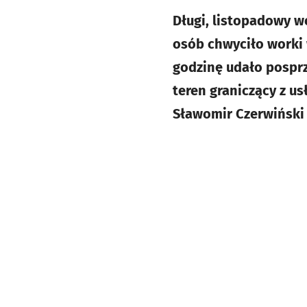
Długi, listopadowy w
osób chwyciło worki w
godzinę udało posprzą
teren graniczący z u
Sławomir Czerwiński 