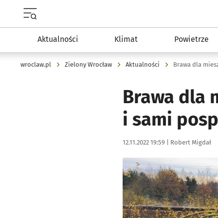
Menu główne portalu wroclaw.pl
Aktualności
Klimat
Powietrze
wroclaw.pl
Zielony Wrocław
Aktualności
Brawa dla 
i sami posp
Data publikacji:
Autor:
12.11.2022 19:59 |
Robert Migdał
Kliknij, aby zobaczyć galer