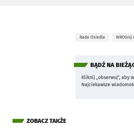
Rada Osiedla
WROśnij
BĄDŹ NA BIEŻĄ
Kliknij „obserwuj”, aby 
Najciekawsze wiadomośc
ZOBACZ TAKŻE