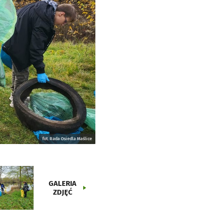
fot. Rada Osiedla Maślice
GALERIA
ZDJĘĆ