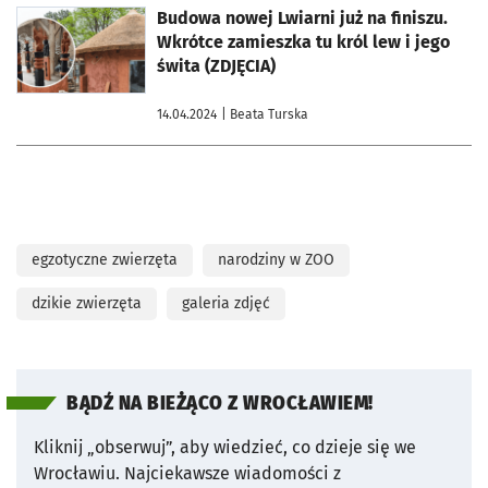
otworzy się w nowej karcie
Budowa nowej Lwiarni już na finiszu.
Wkrótce zamieszka tu król lew i jego
świta (ZDJĘCIA)
14.04.2024
| Beata Turska
egzotyczne zwierzęta
narodziny w ZOO
dzikie zwierzęta
galeria zdjęć
BĄDŹ NA BIEŻĄCO Z WROCŁAWIEM!
Kliknij „obserwuj”, aby wiedzieć, co dzieje się we
Wrocławiu.
Najciekawsze wiadomości z