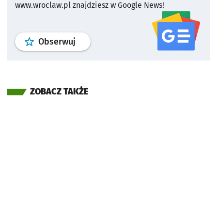
www.wroclaw.pl znajdziesz w Google News!
profil
google news
serwisu wroclaw
Obserwuj
ZOBACZ TAKŻE