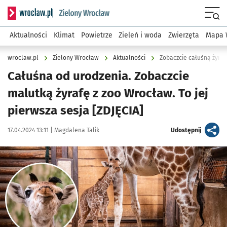
Serwis informacyjny wroclaw.pl podserwis: Środowisko we 
Menu
Aktualności
Klimat
Powietrze
Zieleń i woda
Zwierzęta
Mapa 
wroclaw.pl
Zielony Wrocław
Aktualności
Zobaczcie całuśną żyrafk
Całuśna od urodzenia. Zobaczcie
malutką żyrafę z zoo Wrocław. To jej
pierwsza sesja [ZDJĘCIA]
Data publikacji:
Autor:
artykuł
17.04.2024 13:11 |
Magdalena Talik
Udostępnij
Kliknij, aby zobaczyć galerię