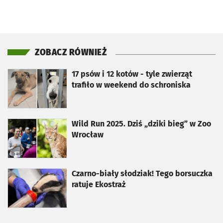
ZOBACZ RÓWNIEŻ
otworzy się w nowej karcie
17 psów i 12 kotów - tyle zwierząt
trafiło w weekend do schroniska
otworzy się w nowej karcie
Wild Run 2025. Dziś „dziki bieg” w Zoo
Wrocław
otworzy się w nowej karcie
Czarno-biały słodziak! Tego borsuczka
ratuje Ekostraż