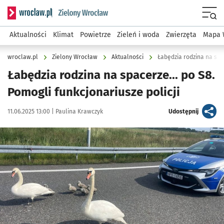
Serwis informacyjny wroclaw.pl podserwis: Środowisko we 
Menu
Aktualności
Klimat
Powietrze
Zieleń i woda
Zwierzęta
Mapa 
wroclaw.pl
Zielony Wrocław
Aktualności
Łabędzia rodzina na spa
Łabędzia rodzina na spacerze... po S8.
Pomogli funkcjonariusze policji
Data publikacji:
Autor:
artykuł
11.06.2025 13:00 |
Paulina Krawczyk
Udostępnij
Kliknij, aby powiększyć