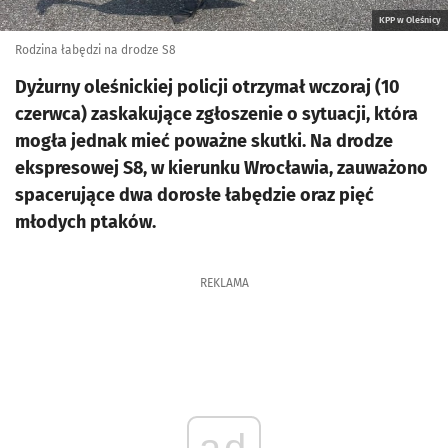
KPP w Oleśnicy
Rodzina łabędzi na drodze S8
Dyżurny oleśnickiej policji otrzymał wczoraj (10
czerwca) zaskakujące zgłoszenie o sytuacji, która
mogła jednak mieć poważne skutki. Na drodze
ekspresowej S8, w kierunku Wrocławia, zauważono
spacerujące dwa dorosłe łabędzie oraz pięć
młodych ptaków.
REKLAMA
ad