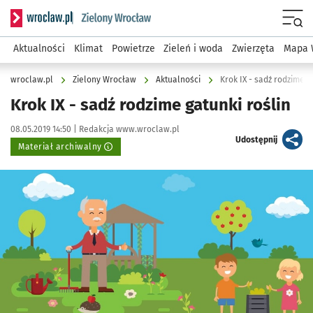
Serwis informacyjny wroclaw.pl podserwis: Środowisko we 
Menu
Aktualności
Klimat
Powietrze
Zieleń i woda
Zwierzęta
Mapa 
wroclaw.pl
Zielony Wrocław
Aktualności
Krok IX - sadź rodzime g
Krok IX - sadź rodzime gatunki roślin
Data publikacji:
Autor:
08.05.2019 14:50 |
Redakcja www.wroclaw.pl
artykuł
Udostępnij
Materiał archiwalny
Kliknij, aby powiększyć