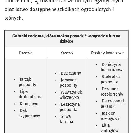
otoczeniem, są również tańsze od tych egzotycznych
oraz łatwo dostępne w szkółkach ogrodniczych i
leśnych.
Gatunki rodzime, które można posadzić w ogrodzie lub na
działce
Drzewa
Krzewy
Rośliny kwiatowe
Koniczyna
białoróżowa
Bez czarny
Stokrotka
Jarząb
Jałowiec
pospolita
pospolity
pospolity
Dzwonek
Lipa
Wawrzynek
rozpierzchły
drobnolistna
wilczełyko
Pierwiosnek
Klon jawor
Leszczyna
lekarski
pospolita
Dąb
Jaskier
szypułkowy
Śliwa
rozłogowy
tarnina
Lilia
złotogłów