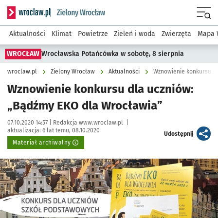
Serwis informacyjny wroclaw.pl podserwis: Środowisko we 
Menu
Aktualności
Klimat
Powietrze
Zieleń i woda
Zwierzęta
Mapa 
WROCŁAW
Wrocławska Potańcówka w sobotę, 8 sierpnia
wroclaw.pl
Zielony Wrocław
Aktualności
Wznowienie konkursu dl
Wznowienie konkursu dla uczniów:
„Bądźmy EKO dla Wrocławia”
Data publikacji:
Autor:
07.10.2020 14:57 |
Redakcja www.wroclaw.pl
|
aktualizacja:
6 lat temu, 08.10.2020
artykuł
Udostępnij
Materiał archiwalny
Kliknij, aby powiększyć