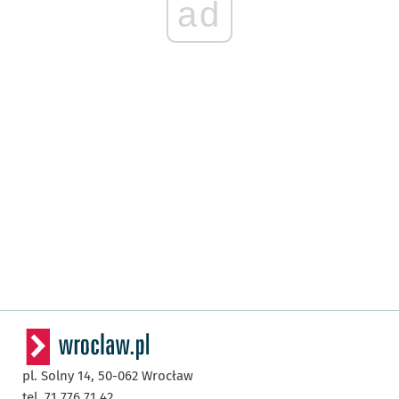
ad
pl. Solny 14,
50-062
Wrocław
tel. 71 776 71 42