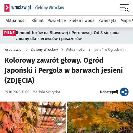
Serwis informacyjny wroclaw.pl podserwis: Środowisko we 
Menu
Aktualności
Klimat
Powietrze
Zieleń i woda
Zwierzęta
Mapa 
PILNE
Remont torów na Stawowej i Peronowej. Od 8 sierpnia
zmiany dla kierowców i pasażerów
wroclaw.pl
Zielony Wrocław
Aktualności
Jesień w Ogrodzie Japoń
Kolorowy zawrót głowy. Ogród
Japoński i Pergola w barwach jesieni
(ZDJĘCIA)
Data publikacji:
Autor:
artykuł
29.10.2023 11:00 |
Mariola Szczyrba
Udostępnij
Kliknij, aby zobaczyć galerię