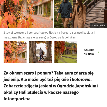
Tomasz Hołod
Z lewej czerwone i pomarańczowe liście na Pergoli, z prawej kobieta i
mężczyzna (trzymają się za ręce) w Ogrodzie Japońskim
GALERIA
45
ZDJĘĆ
Za oknem szaro i ponuro? Taka aura zdarza się
jesienią. Ale może być też pięknie i kolorowo.
Zobaczcie zdjęcia jesieni w Ogrodzie Japońskim i
okolicy Hali Stulecia w kadrze naszego
fotoreportera.