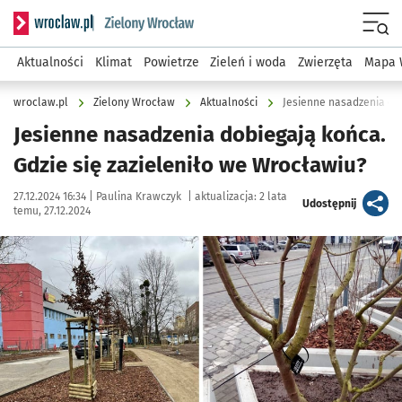
Serwis informacyjny wroclaw.pl podserwis: Środowisko we 
Menu
Aktualności
Klimat
Powietrze
Zieleń i woda
Zwierzęta
Mapa 
wroclaw.pl
Zielony Wrocław
Aktualności
Jesienne nasadzenia dob
Jesienne nasadzenia dobiegają końca.
Gdzie się zazieleniło we Wrocławiu?
Data publikacji:
Autor:
27.12.2024 16:34 |
Paulina Krawczyk
|
aktualizacja:
2 lata
artykuł
Udostępnij
temu, 27.12.2024
Kliknij, aby zobaczyć galerię