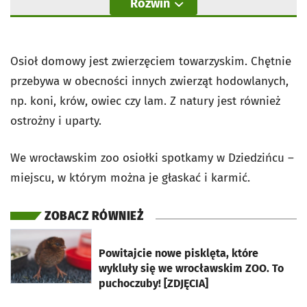
Rozwiń
Osioł domowy jest zwierzęciem towarzyskim. Chętnie
przebywa w obecności innych zwierząt hodowlanych,
np. koni, krów, owiec czy lam. Z natury jest również
ostrożny i uparty.
We wrocławskim zoo osiołki spotkamy w Dziedzińcu –
miejscu, w którym można je głaskać i karmić.
ZOBACZ RÓWNIEŻ
otworzy się w nowej karcie
Powitajcie nowe pisklęta, które
wykluły się we wrocławskim ZOO. To
puchoczuby! [ZDJĘCIA]