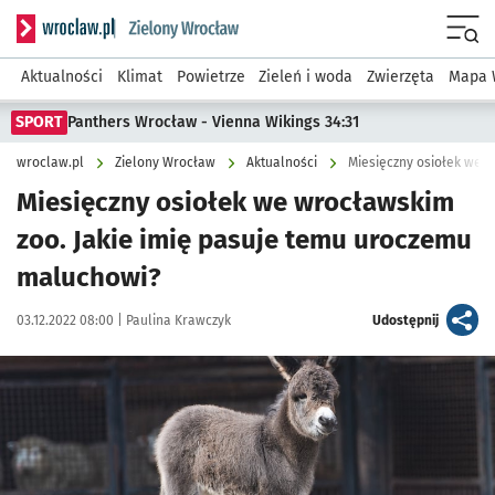
Serwis informacyjny wroclaw.pl podserwis: Środowisko we 
Menu
Aktualności
Klimat
Powietrze
Zieleń i woda
Zwierzęta
Mapa 
SPORT
Panthers Wrocław - Vienna Wikings 34:31
wroclaw.pl
Zielony Wrocław
Aktualności
Miesięczny osiołek we wrocławskim
zoo. Jakie imię pasuje temu uroczemu
maluchowi?
Data publikacji:
Autor:
artykuł
03.12.2022 08:00 |
Paulina Krawczyk
Udostępnij
Kliknij, aby powiększyć