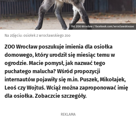
fot. ZOO Wrocław / facebook.com/wroclawskiezoo
Na zdjęciu: osiołek z wrocławskiego zoo
ZOO Wrocław poszukuje imienia dla osiołka
domowego, który urodził się miesiąc temu w
ogrodzie. Macie pomysł, jak nazwać tego
puchatego malucha? Wśród propozycji
internautów pojawiły się m.in. Puszek, Mikołajek,
Leoś czy Wojtuś. Wciąż można zaproponować imię
dla osiołka. Zobaczcie szczegóły.
REKLAMA