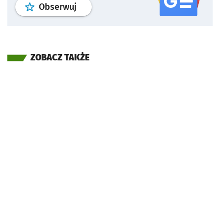
profil
google news
serwisu wroclaw
Obserwuj
ZOBACZ TAKŻE