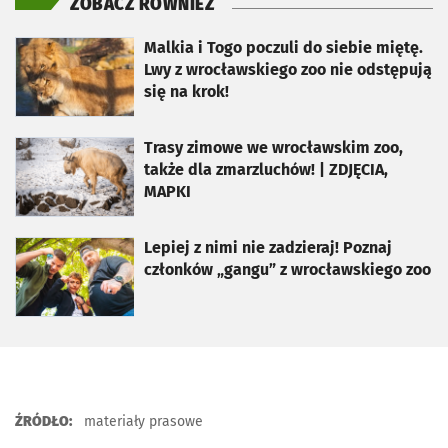
ZOBACZ RÓWNIEŻ
otworzy się w nowej karcie
Malkia i Togo poczuli do siebie miętę.
Lwy z wrocławskiego zoo nie odstępują
się na krok!
otworzy się w nowej karcie
Trasy zimowe we wrocławskim zoo,
także dla zmarzluchów! | ZDJĘCIA,
MAPKI
otworzy się w nowej karcie
Lepiej z nimi nie zadzieraj! Poznaj
członków „gangu” z wrocławskiego zoo
ŹRÓDŁO:
materiały prasowe