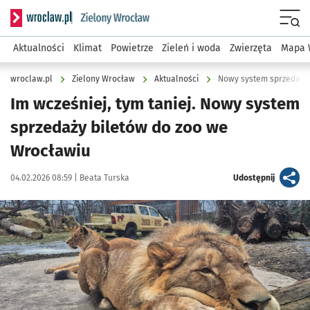
Serwis informacyjny wroclaw.pl podserwis: Środowisko we 
Menu
Aktualności
Klimat
Powietrze
Zieleń i woda
Zwierzęta
Mapa 
wroclaw.pl
Zielony Wrocław
Aktualności
Nowy system sprzedaży
Im wcześniej, tym taniej. Nowy system
sprzedaży biletów do zoo we
Wrocławiu
Data publikacji:
Autor:
artykuł
04.02.2026 08:59 |
Beata Turska
Udostępnij
Kliknij, aby powiększyć