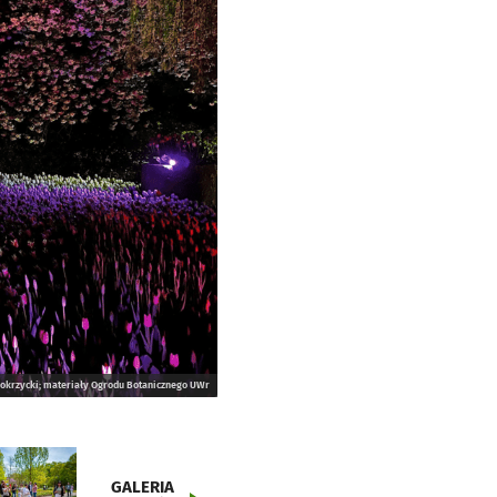
okrzycki; materiały Ogrodu Botanicznego UWr
GALERIA