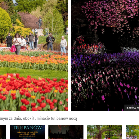
Bartosz M
cznym za dnia, obok iluminacje tulipanów nocą