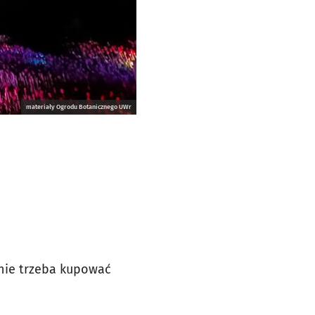
materiały Ogrodu Botanicznego UWr
nie trzeba kupować