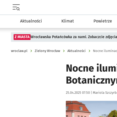
Menu główne portalu wroclaw.pl
Aktualności
Klimat
Powietrze
Z MIASTA
Wrocławska Potańcówka za nami. Zobaczcie zdjęci
wroclaw.pl
Zielony Wrocław
Aktualności
Nocne iluminac
Nocne ilum
Botaniczny
Data publikacji:
Autor:
25.04.2025 07:50 |
Mariola Szczyrb
Kliknij, aby zobaczyć galer