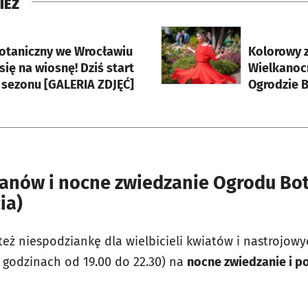
IEŻ
rcie
otworzy się w nowej karci
otaniczny we Wrocławiu
Kolorowy z
się na wiosnę! Dziś start
Wielkanoc
sezonu [GALERIA ZDJĘĆ]
Ogrodzie 
ipanów i nocne zwiedzanie Ogrodu Bo
ia)
też niespodziankę dla wielbicieli kwiatów i nastrojow
w godzinach od 19.00 do 22.30) na
nocne zwiedzanie i po