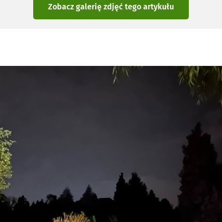
Zobacz galerię zdjęć
tego artykułu