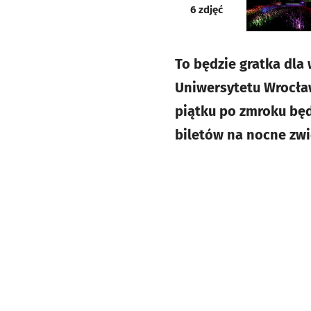
galeria
6
zdjęć
To będzie gratka dla 
Uniwersytetu Wrocław
piątku po zmroku bę
biletów na nocne zwi