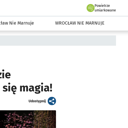
Powietrze
we Wrocławiu
dowisko we Wrocławiu
umiarkowane
ław Nie Marnuje
WROCŁAW NIE MARNUJE
zie
 się magia!
artykuł
Udostępnij