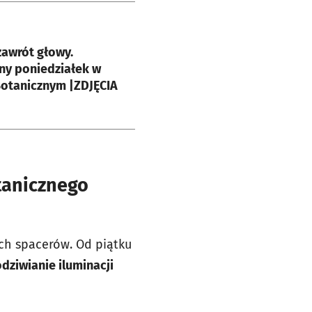
e
awrót głowy.
ny poniedziałek w
Botanicznym |ZDJĘCIA
tanicznego
ych spacerów. Od piątku
dziwianie iluminacji