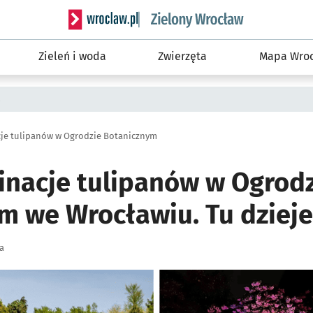
Serwis informacyjny wroclaw.pl podserwis: Śro
Zieleń i woda
Zwierzęta
Mapa Wroc
a
je tulipanów w Ogrodzie Botanicznym
inacje tulipanów w Ogrod
m we Wrocławiu. Tu dzieje
a
ię