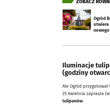
ZOBACZ RÓWN
otworzy się w nowej ka
Ogród B
otwiera 
nowego 
Iluminacje tul
(godziny otwarc
Ale Ogród przygotował 
25 kwietnia zaprasza (
tulipanów
.