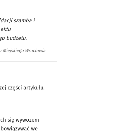
dacji szamba i
pektu
go budżetu.
u Miejskiego Wrocławia
ej części artykułu.
cych się wywozem
e obowiązywać we