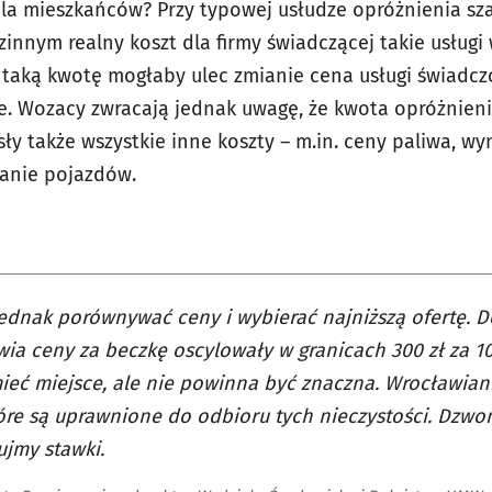
la mieszkańców? Przy typowej usłudze opróżnienia sz
nnym realny koszt dla firmy świadczącej takie usługi w
 o taką kwotę mogłaby ulec zmianie cena usługi świad
ne. Wozacy zwracają jednak uwagę, że kwota opróżnien
ły także wszystkie inne koszty – m.in. ceny paliwa, w
anie pojazdów.
ednak porównywać ceny i wybierać najniższą ofertę. Do
ia ceny za beczkę oscylowały w granicach 300 zł za 1
eć miejsce, ale nie powinna być znaczna. Wrocławian
tóre są uprawnione do odbioru tych nieczystości. Dzwo
ujmy stawki.