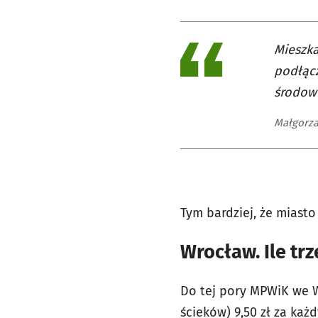
Mieszka
podłącz
środow
Małgorza
Tym bardziej, że miasto
Wrocław. Ile tr
Do tej pory MPWiK we W
ścieków) 9,50 zł za ka