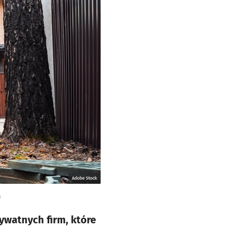
Adobe Stock
a
watnych firm, które