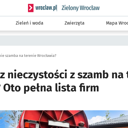
Serwis informacyjny wroclaw.pl podserwis: Śro
Zieleń i woda
Zwierzęta
Mapa Wroc
enie szamba na terenie Wrocławia?
z nieczystości z szamb na 
Oto pełna lista firm