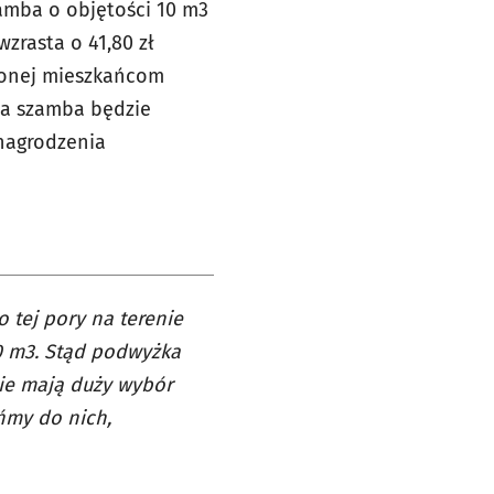
amba o objętości 10 m3
zrasta o 41,80 zł
czonej mieszkańcom
ia szamba będzie
ynagrodzenia
 tej pory na terenie
0 m3. Stąd podwyżka
ie mają duży wybór
ńmy do nich,