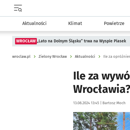
Menu główne portalu wroclaw.pl
Aktualności
Klimat
Powietrze
WROCŁAW
„Lato na Dolnym Śląsku” trwa na Wyspie Piasek
wroclaw.pl
Zielony Wrocław
Aktualności
Ile za opróżni
Ile za wywó
Wrocławia? 
Data publikacji:
Autor:
13.08.2024 13:45 |
Bartosz Moch
Kliknij, aby powiększyć