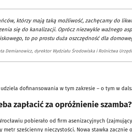
ńców, którzy mają taką możliwość, zachęcamy do likwi
enia się do kanalizacji. Oprócz niezwykle ważnego as
iskowego, to po prostu duża oszczędność dla domowe
ta Demianowicz, dyrektor Wydziału Środowiska i Rolnictwa Urzęd
 udziela dofinansowania w tym zakresie – o tym w dalsz
zeba zapłacić za opróżnienie szamba?
rocławiu pobierało od firm asenizacyjnych (zajmują
żdy metr sześcienny nieczystości. Nowa stawka zaczni