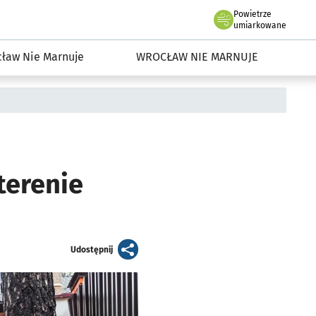
Powietrze
we Wrocławiu
dowisko we Wrocławiu
umiarkowane
ław Nie Marnuje
WROCŁAW NIE MARNUJE
terenie
artykuł
Udostępnij