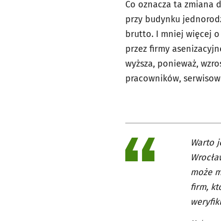
Co oznacza ta zmiana d
przy budynku jednorodzi
brutto. I mniej więcej
przez firmy asenizacyj
wyższa, ponieważ, wzros
pracowników, serwisow
Warto j
Wrocław
może mi
firm, k
weryfik