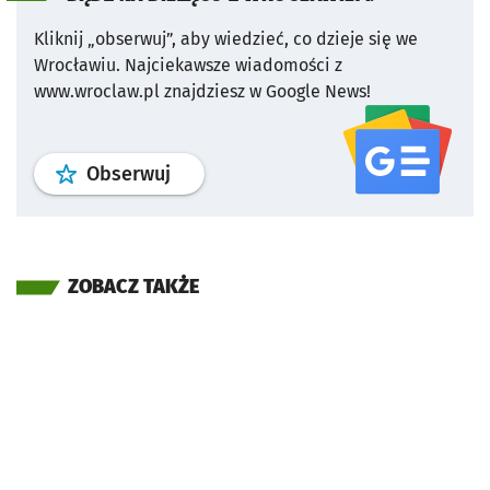
Kliknij „obserwuj”, aby wiedzieć, co dzieje się we
Wrocławiu.
Najciekawsze wiadomości z
www.wroclaw.pl znajdziesz w Google News!
profil
google news
serwisu wroclaw
Obserwuj
ZOBACZ TAKŻE