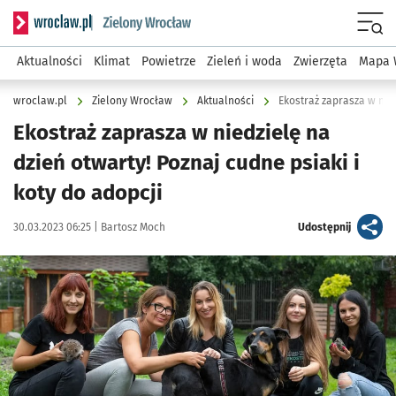
Serwis informacyjny wroclaw.pl podserwis: Środowisko we 
Menu
Aktualności
Klimat
Powietrze
Zieleń i woda
Zwierzęta
Mapa 
wroclaw.pl
Zielony Wrocław
Aktualności
Ekostraż zaprasza w niedzielę na
dzień otwarty! Poznaj cudne psiaki i
koty do adopcji
Data publikacji:
Autor:
artykuł
30.03.2023 06:25 |
Bartosz Moch
Udostępnij
Kliknij, aby zobaczyć galerię