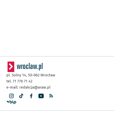
pl. Solny 14,
50-062
Wrocław
tel. 71 776 71 42
e-mail:
redakcja@araw.pl