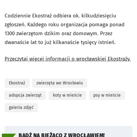
Codziennie Ekostraż odbiera ok. kilkudziesięciu
zgłoszeń. Każdego roku organizacja pomaga ponad
1300 zwierzętom dzikim oraz domowym. Przez
dwanaście lat to już kilkanaście tysięcy istnień.
Przeczytaj więcej informacji o wrocławskiej Ekostraży.
Ekostraż
zwierzęta we Wrocławiu
adopcja zwierząt
koty w mieście
psy w mieście
galeria zdjęć
BĄDŹ NA BIEŻĄCO Z WROCŁAWIEM!