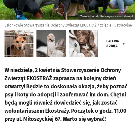
Tomasz Hołod / Redakcja www.wroclaw.pl
Członkowie Stowarzyszenia Ochrony Zwierząt EKOSTRAŻ / zdjęcie ilustracyjne
GALERIA
8
ZDJĘĆ
W niedzielę, 2 kwietnia Stowarzyszenie Ochrony
Zwierząt EKOSTRAŻ zaprasza na kolejny dzień
otwarty! Będzie to doskonała okazja, żeby poznać
psy i koty do adopcji i zaoferować im dom. Chętni
będą mogli również dowiedzieć się, jak zostać
wolontariuszem Ekostraży. Początek o godz. 11.00
przy ul. Miłoszyckiej 67. Warto się wybrać!