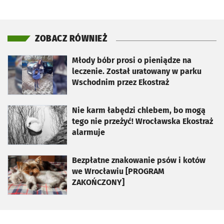
ZOBACZ RÓWNIEŻ
otworzy się w nowej karcie
Młody bóbr prosi o pieniądze na
leczenie. Został uratowany w parku
Wschodnim przez Ekostraż
otworzy się w nowej karcie
Nie karm łabędzi chlebem, bo mogą
tego nie przeżyć! Wrocławska Ekostraż
alarmuje
otworzy się w nowej karcie
Bezpłatne znakowanie psów i kotów
we Wrocławiu [PROGRAM
ZAKOŃCZONY]