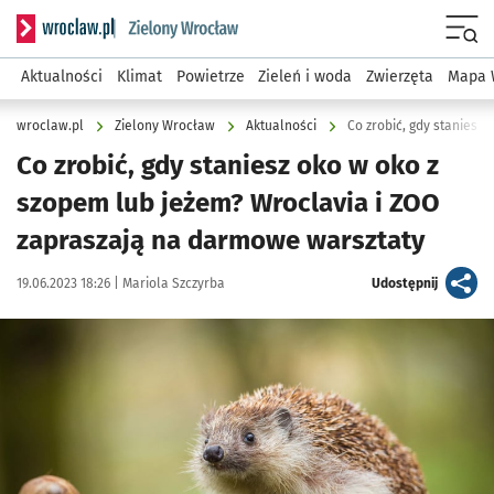
Serwis informacyjny wroclaw.pl podserwis: Środowisko we 
Menu
Aktualności
Klimat
Powietrze
Zieleń i woda
Zwierzęta
Mapa 
wroclaw.pl
Zielony Wrocław
Aktualności
Co zrobić, gdy staniesz oko w oko z
szopem lub jeżem? Wroclavia i ZOO
zapraszają na darmowe warsztaty
Data publikacji:
Autor:
artykuł
19.06.2023 18:26 |
Mariola Szczyrba
Udostępnij
Kliknij, aby zobaczyć galerię