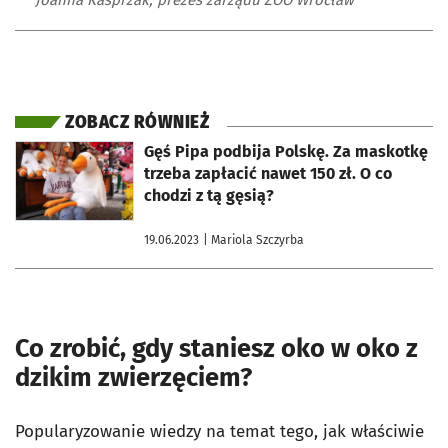
Joanna Kasprzak, prezes zarządu ZOO Wrocław
ZOBACZ RÓWNIEŻ
otworzy się w nowej karcie
Gęś Pipa podbija Polskę. Za maskotkę
trzeba zapłacić nawet 150 zł. O co
chodzi z tą gęsią?
19.06.2023
| Mariola Szczyrba
Co zrobić, gdy staniesz oko w oko z
dzikim zwierzęciem?
Popularyzowanie wiedzy na temat tego, jak właściwie