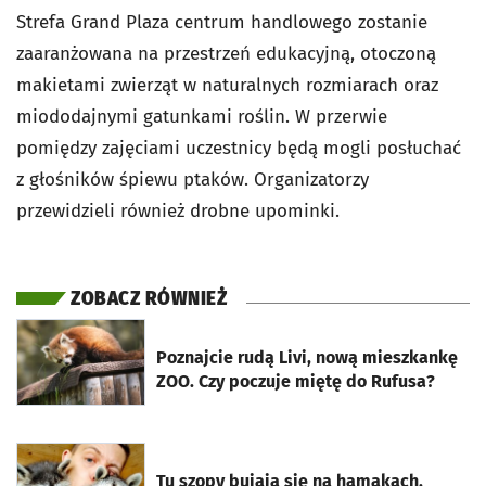
Strefa Grand Plaza centrum handlowego zostanie
zaaranżowana na przestrzeń edukacyjną, otoczoną
makietami zwierząt w naturalnych rozmiarach oraz
miododajnymi gatunkami roślin. W przerwie
pomiędzy zajęciami uczestnicy będą mogli posłuchać
z głośników śpiewu ptaków. Organizatorzy
przewidzieli również drobne upominki.
ZOBACZ RÓWNIEŻ
otworzy się w nowej karcie
Poznajcie rudą Livi, nową mieszkankę
ZOO. Czy poczuje miętę do Rufusa?
otworzy się w nowej karcie
Tu szopy bujają się na hamakach.