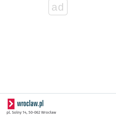
ad
pl. Solny 14,
50-062
Wrocław