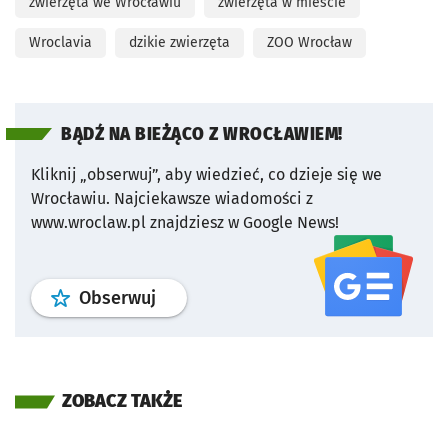
zwierzęta we Wrocławiu
zwierzęta w mieście
Wroclavia
dzikie zwierzęta
ZOO Wrocław
BĄDŹ NA BIEŻĄCO Z WROCŁAWIEM!
Kliknij „obserwuj”, aby wiedzieć, co dzieje się we
Wrocławiu.
Najciekawsze wiadomości z
www.wroclaw.pl znajdziesz w Google News!
profil
google news
serwisu wroclaw
Obserwuj
ZOBACZ TAKŻE