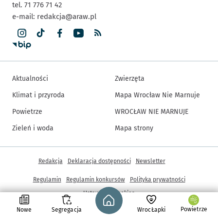
tel. 71 776 71 42
e-mail:
redakcja@araw.pl
Aktualności
Zwierzęta
Klimat i przyroda
Mapa Wrocław Nie Marnuje
Powietrze
WROCŁAW NIE MARNUJE
Zieleń i woda
Mapa strony
Inne informacje
Redakcja
Deklaracja dostępności
Newsletter
Regulamin
Regulamin konkursów
Polityka prywatności
Strona główna - wroclaw.pl
Ustawienia cookies
Powietrze
Nowe
Segregacja
WrocŁapki
© Copyright 2005-2026, ARAW S.A., Gmina Wrocław