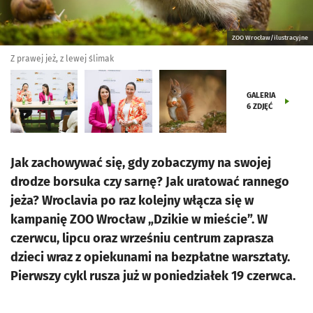
ZOO Wrocław/ilustracyjne
Z prawej jeż, z lewej ślimak
GALERIA
6
ZDJĘĆ
Jak zachowywać się, gdy zobaczymy na swojej
drodze borsuka czy sarnę? Jak uratować rannego
jeża? Wroclavia po raz kolejny włącza się w
kampanię ZOO Wrocław „Dzikie w mieście”. W
czerwcu, lipcu oraz wrześniu centrum zaprasza
dzieci wraz z opiekunami na bezpłatne warsztaty.
Pierwszy cykl rusza już w poniedziałek 19 czerwca.