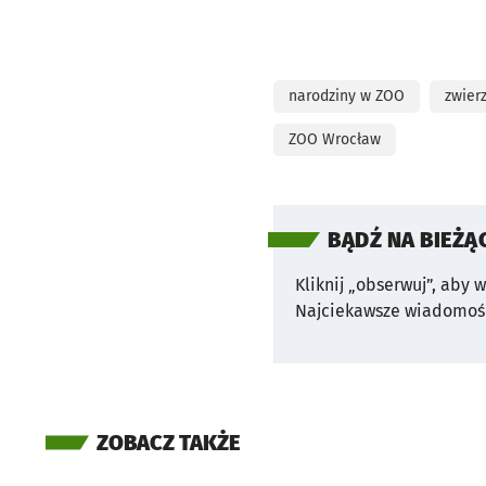
narodziny w ZOO
zwier
ZOO Wrocław
BĄDŹ NA BIEŻĄ
Kliknij „obserwuj”, aby 
Najciekawsze wiadomośc
ZOBACZ TAKŻE