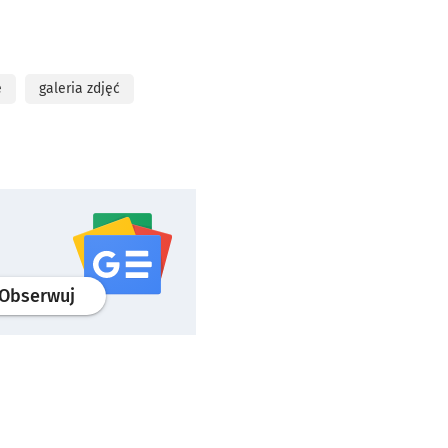
e
galeria zdjęć
profil
google news
serwisu wroclaw.pl
Obserwuj