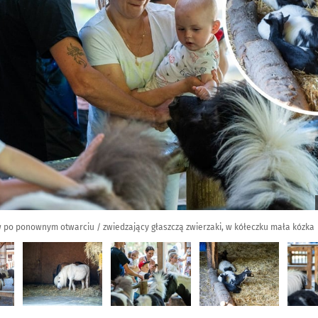
 po ponownym otwarciu / zwiedzający głaszczą zwierzaki, w kółeczku mała kózka