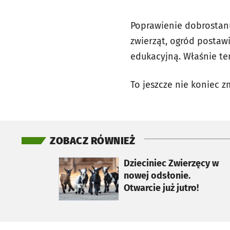
Poprawienie dobrostanu 
zwierząt, ogród postawi
edukacyjną. Właśnie t
To jeszcze nie koniec z
ZOBACZ RÓWNIEŻ
otworzy się w nowej karcie
Dzieciniec Zwierzęcy w
nowej odsłonie.
Otwarcie już jutro!