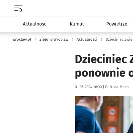
Menu główne portalu wroclaw.pl
Aktualności
Klimat
Powietrze
wroclaw.pl
Zielony Wrocław
Aktualności
Dzieciniec Zwi
Dzieciniec
ponownie o
Data publikacji:
Autor:
01.05.2024 16:30 |
Bartosz Moch
Kliknij, aby zobaczyć galer