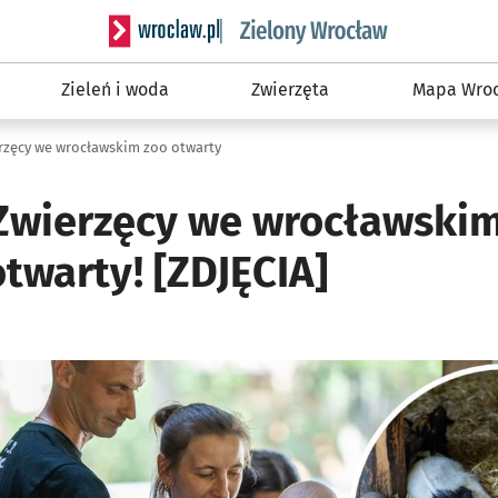
Serwis informacyjny wroclaw.pl podserwis: Śro
Zieleń i woda
Zwierzęta
Mapa Wroc
erzęcy we wrocławskim zoo otwarty
 Zwierzęcy we wrocławski
twarty! [ZDJĘCIA]
ię