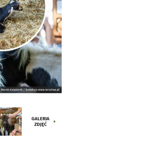
Marek Księżarek / Redakcja www.wroclaw.pl
GALERIA
ZDJĘĆ