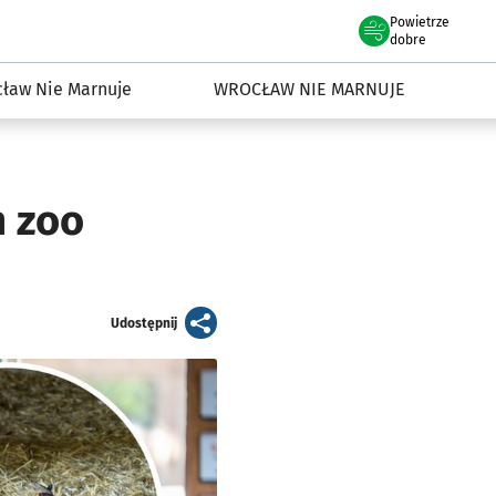
Powietrze
we Wrocławiu
dowisko we Wrocławiu
dobre
ław Nie Marnuje
WROCŁAW NIE MARNUJE
m zoo
artykuł
Udostępnij