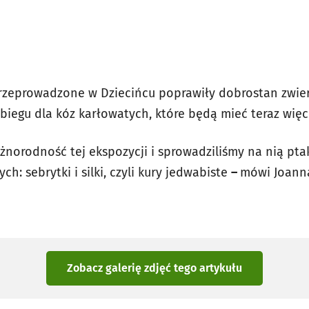
przeprowadzone w Dziecińcu poprawiły dobrostan zwierz
iegu dla kóz karłowatych, które będą mieć teraz więc
żnorodność tej ekspozycji i sprowadziliśmy na nią ptaki
h: sebrytki i silki, czyli kury jedwabiste
–
mówi Joanna
Zobacz galerię zdjęć
tego artykułu