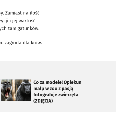
y. Zamiast na ilość
cji i jej wartość
nych tam gatunków.
n. zagroda dla krów.
otworzy się w nowej karcie
Co za modele! Opiekun
małp w zoo z pasją
fotografuje zwierzęta
(ZDJĘCIA)