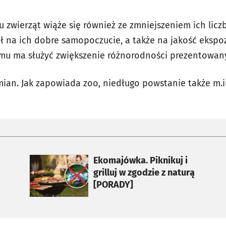
zwierząt wiąże się również ze zmniejszeniem ich liczb
ł na ich dobre samopoczucie, a także na jakość ekspozy
emu ma służyć zwiększenie różnorodności prezentowa
mian. Jak zapowiada zoo, niedługo powstanie także m.i
otworzy się w nowej karcie
Ekomajówka. Piknikuj i
grilluj w zgodzie z naturą
[PORADY]