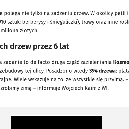
 polega nie tylko na sadzeniu drzew. W okolicy pętli 
10 sztuk: berberysy i śnieguliczki), trawy oraz inne rośl
 miliona złotych.
ch drzew przez 6 lat
a zadanie to de facto druga część zazieleniania
Kosmo
rzebudowy tej ulicy. Posadzono wtedy
394 drzewa
: pla
zajne. Wiele wskazuje na to, że wszystkie się przyjmą
o zrobimy zimą – informuje Wojciech Kaim z WI.