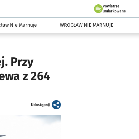
Powietrze
we Wrocławiu
dowisko we Wrocławiu
umiarkowane
ław Nie Marnuje
WROCŁAW NIE MARNUJE
j. Przy
ewa z 264
artykuł
Udostępnij