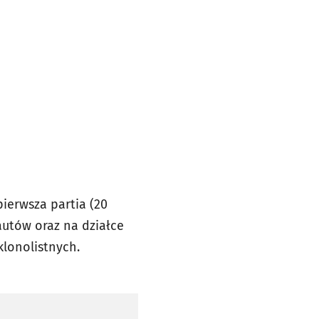
pierwsza partia (20
autów oraz na działce
klonolistnych.