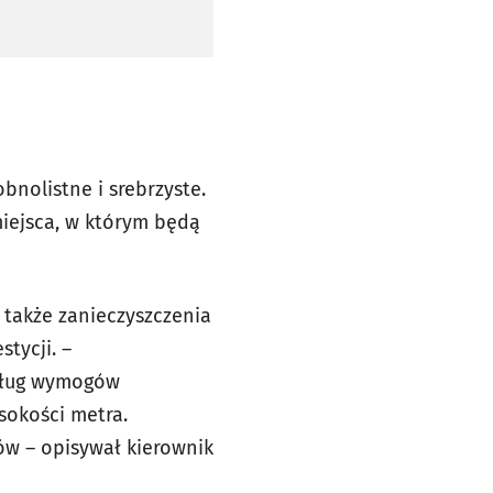
obnolistne i srebrzyste.
iejsca, w którym będą
 także zanieczyszczenia
tycji. –
edług wymogów
okości metra.
ów – opisywał kierownik