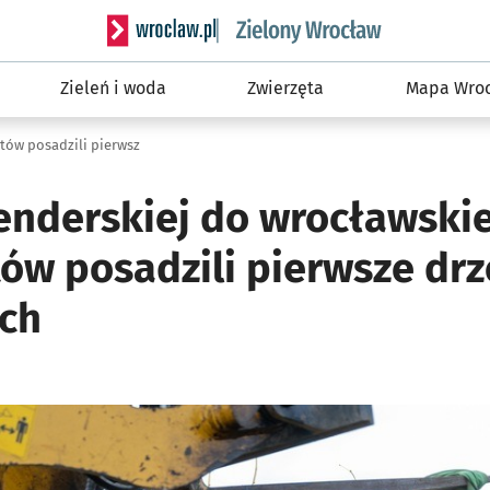
Serwis informacyjny wroclaw.pl podserwis: Śro
Zieleń i woda
Zwierzęta
Mapa Wroc
ów posadzili pierwsz
enderskiej do wrocławskie
w posadzili pierwsze drz
ch
ię