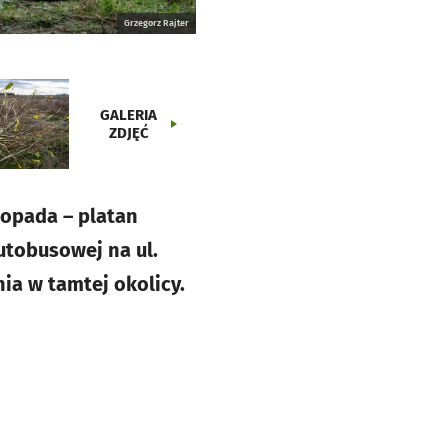
Grzegorz Rajter
GALERIA
ZDJĘĆ
topada – platan
autobusowej na ul.
ia w tamtej okolicy.