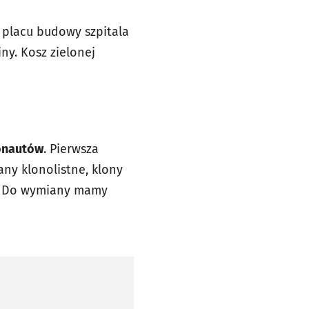
i placu budowy szpitala
iny. Kosz zielonej
nautów
. Pierwsza
tany klonolistne, klony
. – Do wymiany mamy