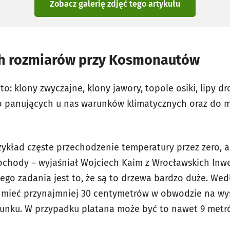
Zobacz galerię zdjęć
tego artykułu
ch rozmiarów przy Kosmonautów
o: klony zwyczajne, klony jawory, topole osiki, lipy dr
o panujących u nas warunków klimatycznych oraz do m
zykład częste przechodzenie temperatury przez zero, a
hody – wyjaśniał Wojciech Kaim z Wrocławskich Inwes
tego zadania jest to, że są to drzewa bardzo duże. W
mieć przynajmniej 30 centymetrów w obwodzie na wys
unku. W przypadku platana może być to nawet 9 metr