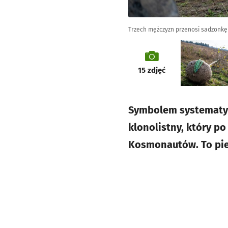
Trzech mężczyzn przenosi sadzonkę 
galeria
15
zdjęć
Symbolem systematycz
klonolistny, który po
Kosmonautów. To pier