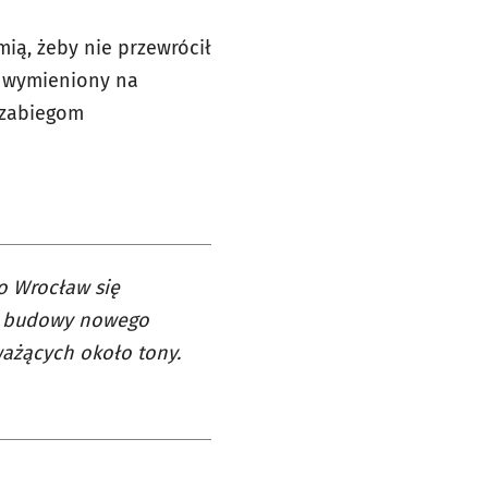
ią, żeby nie przewrócił
st wymieniony na
 zabiegom
o Wrocław się
acu budowy nowego
ważących około tony.