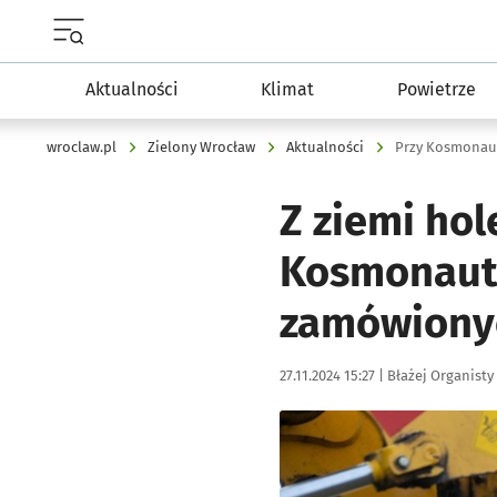
Menu główne portalu wroclaw.pl
Aktualności
Klimat
Powietrze
wroclaw.pl
Zielony Wrocław
Aktualności
Przy Kosmonaut
Z ziemi hol
Kosmonautó
zamówiony
Data publikacji:
Autor:
27.11.2024 15:27 |
Błażej Organisty
Kliknij, aby zobaczyć galer