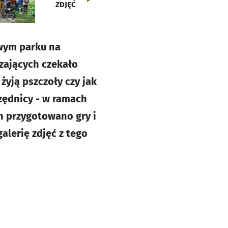
ZDJĘĆ
owym parku na
zających czekało
yją pszczoły czy jak
rzędnicy - w ramach
h przygotowano gry i
lerię zdjęć z tego