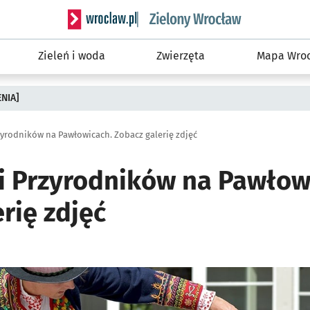
Serwis informacyjny wroclaw.pl podserwis: Śro
Zieleń i woda
Zwierzęta
Mapa Wroc
ENIA]
zyrodników na Pawłowicach. Zobacz galerię zdjęć
i Przyrodników na Pawłow
rię zdjęć
ię