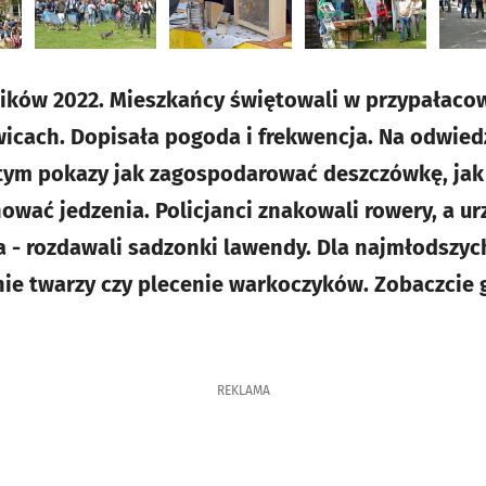
ników 2022. Mieszkańcy świętowali w przypałac
icach. Dopisała pogoda i frekwencja. Na odwied
tym pokazy jak zagospodarować deszczówkę, jak ż
ować jedzenia. Policjanci znakowali rowery, a u
 - rozdawali sadzonki lawendy. Dla najmłodszyc
e twarzy czy plecenie warkoczyków. Zobaczcie ga
REKLAMA