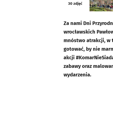
galeria
30
zdjęć
Za nami Dni Przyrod
wrocławskich Pawłow
mnóstwo atrakcji, w 
gotować, by nie marn
akcji #KomarNieSiada
zabawy oraz malowani
wydarzenia.