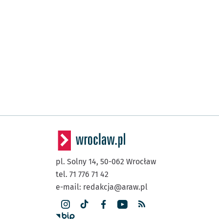
pl. Solny 14,
50-062
Wrocław
tel. 71 776 71 42
e-mail:
redakcja@araw.pl