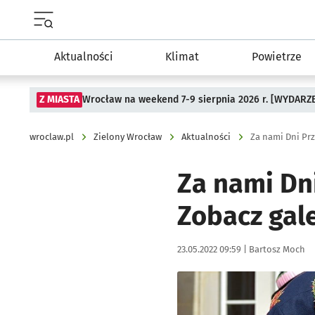
Menu główne portalu wroclaw.pl
Aktualności
Klimat
Powietrze
Z MIASTA
Wrocław na weekend 7-9 sierpnia 2026 r. [WYDARZ
wroclaw.pl
Zielony Wrocław
Aktualności
Za nami Dni Pr
Za nami Dn
Zobacz gale
Data publikacji:
Autor:
23.05.2022 09:59 |
Bartosz Moch
Kliknij, aby zobaczyć galer