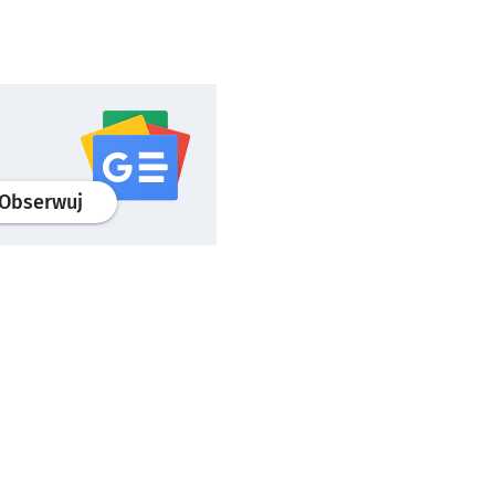
profil
google news
serwisu wroclaw.pl
Obserwuj