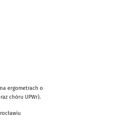
 na ergometrach o
oraz chóru UPWr).
rocławiu