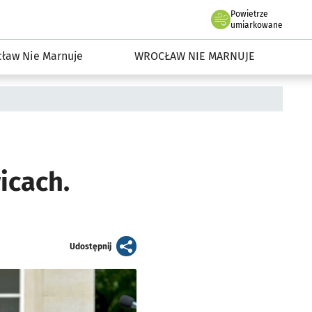
Powietrze
we Wrocławiu
dowisko we Wrocławiu
umiarkowane
ław Nie Marnuje
WROCŁAW NIE MARNUJE
icach.
artykuł
Udostępnij