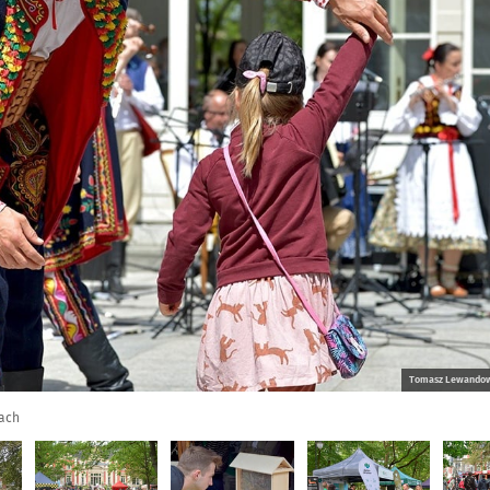
Tomasz Lewandows
cach