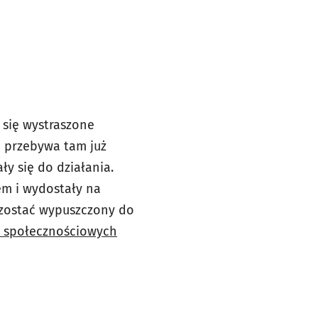
 się wystraszone
e przebywa tam już
ły się do działania.
em i wydostały na
ł zostać wypuszczony do
h społecznościowych