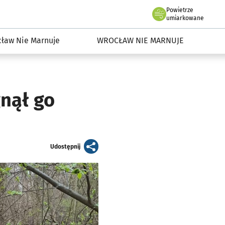
Powietrze
we Wrocławiu
dowisko we Wrocławiu
umiarkowane
ław Nie Marnuje
WROCŁAW NIE MARNUJE
gnął go
artykuł
Udostępnij