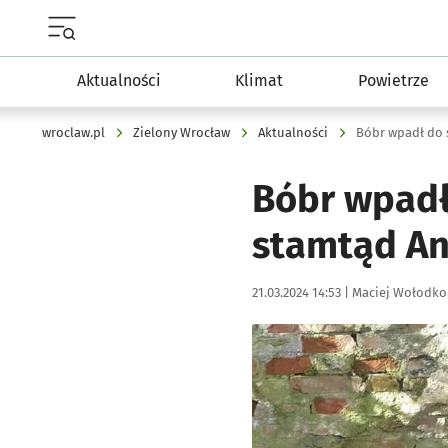
Menu główne portalu wroclaw.pl
Aktualności
Klimat
Powietrze
wroclaw.pl
Zielony Wrocław
Aktualności
Bóbr wpadł do s
Bóbr wpadł
stamtąd An
Data publikacji:
Autor:
21.03.2024 14:53 |
Maciej Wołodko
Kliknij, aby zobaczyć galer