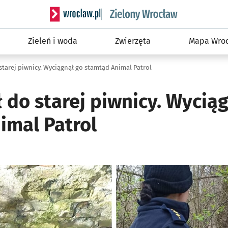
Serwis informacyjny wroclaw.pl podserwis: Śro
Zieleń i woda
Zwierzęta
Mapa Wroc
tarej piwnicy. Wyciągnął go stamtąd Animal Patrol
 do starej piwnicy. Wycią
imal Patrol
ię