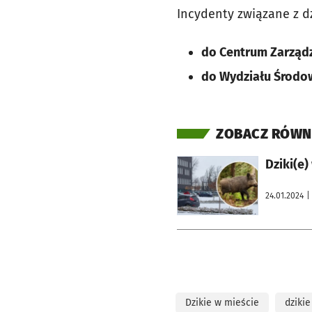
Incydenty związane z dz
do Centrum Zarząd
do Wydziału Środ
ZOBACZ RÓWN
otworzy się w nowej karcie
Dziki(e)
24.01.2024
|
Dzikie w mieście
dzikie