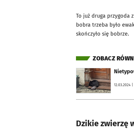
To już druga przygoda 
bobra trzeba było ewak
skończyło się bobrze.
ZOBACZ RÓWN
otworzy się w nowej karcie
Nietypow
12.03.2024
|
Dzikie zwierzę 