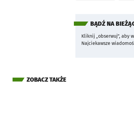
BĄDŹ NA BIEŻĄ
Kliknij „obserwuj”, aby 
Najciekawsze wiadomośc
ZOBACZ TAKŻE