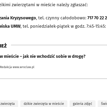
ikimi zwierzętami w mieście należy zgłaszać:
zania Kryzysowego
, tel. czynny całodobowo:
717 70 22 
owiska UMW
, tel. poniedziałek-piątek w godz. 7:45-15:45:
IEŻ
 w mieście – jak nie wchodzić sobie w drogę?
 Redakcja www.wroclaw.pl
 zwierzęta
dzikie zwierzęta w mieście
galeria zdjęć
Świ