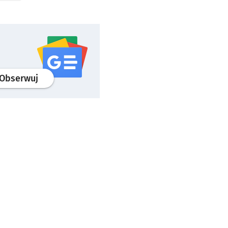
profil
google news
serwisu wroclaw.pl
Obserwuj