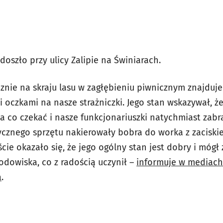
doszło przy ulicy Zalipie na Świniarach.
cznie na skraju lasu w zagłębieniu piwnicznym znajduje
i oczkami na nasze strażniczki. Jego stan wskazywał, ż
na co czekać i nasze funkcjonariuszki natychmiast zabra
ycznego sprzętu nakierowały bobra do worka z zaciski
cie okazało się, że jego ogólny stan jest dobry i móg
odowiska, co z radością uczynił –
informuje w mediac
a
.