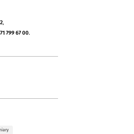
22
,
71 799 67 00
.
niary