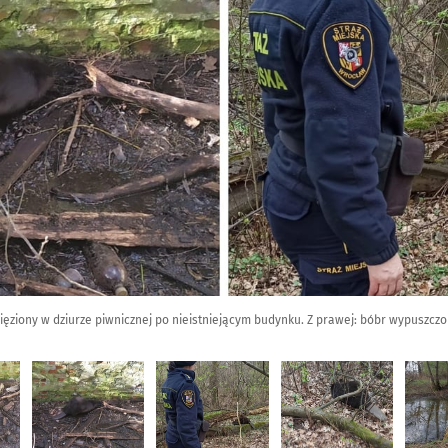
ięziony w dziurze piwnicznej po nieistniejącym budynku. Z prawej: bóbr wypuszczo