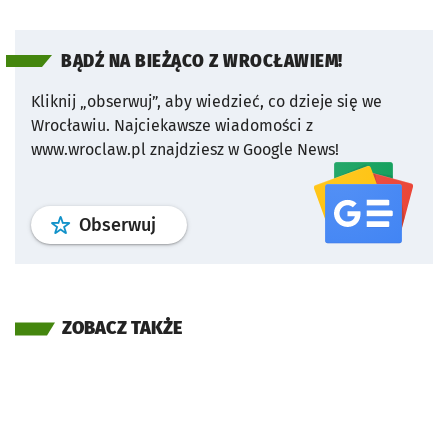
BĄDŹ NA BIEŻĄCO Z WROCŁAWIEM!
Kliknij „obserwuj”, aby wiedzieć, co dzieje się we
Wrocławiu.
Najciekawsze wiadomości z
www.wroclaw.pl znajdziesz w Google News!
profil
google news
serwisu wroclaw
Obserwuj
ZOBACZ TAKŻE