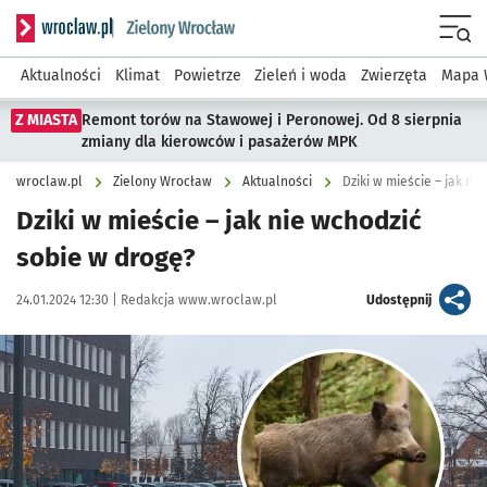
Serwis informacyjny wroclaw.pl podserwis: Środowisko we 
Menu
Aktualności
Klimat
Powietrze
Zieleń i woda
Zwierzęta
Mapa 
Z MIASTA
Remont torów na Stawowej i Peronowej. Od 8 sierpnia
zmiany dla kierowców i pasażerów MPK
wroclaw.pl
Zielony Wrocław
Aktualności
Dziki w mieście – jak ni
Dziki w mieście – jak nie wchodzić
sobie w drogę?
Data publikacji:
Autor:
artykuł
24.01.2024 12:30 |
Redakcja www.wroclaw.pl
Udostępnij
Kliknij, aby powiększyć