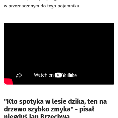
w przeznaczonym do tego pojemniku.
"Kto spotyka w lesie dzika, ten na
drzewo szybko zmyka" - pisał
niegdyś Jan Brzechwa