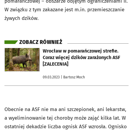
pomarańczowej – obszarze objętym ograniczeniami II.
W związku z tym zakazane jest m.in. przemieszczanie
żywych dzików.
ZOBACZ RÓWNIEŻ
otworzy się w nowej karcie
Wrocław w pomarańczowej strefie.
Coraz więcej dzików zarażonych ASF
[ZALECENIA]
09.03.2023
| Bartosz Moch
Obecnie na ASF nie ma ani szczepionek, ani lekarstw,
a wyeliminowanie tej choroby może zająć kilka lat. W
ostatniej dekadzie liczba ognisk ASF wzrosła. Ognisko