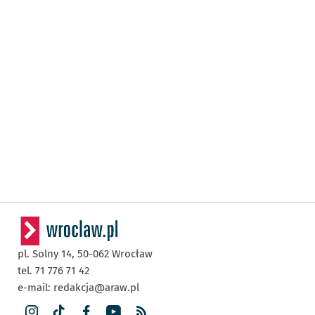
pl. Solny 14,
50-062
Wrocław
tel. 71 776 71 42
e-mail:
redakcja@araw.pl