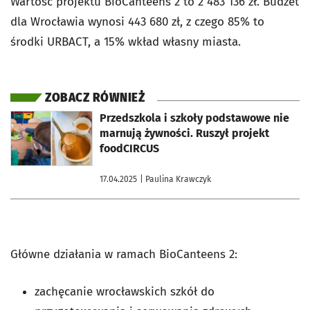
Wartość projektu BioCanteens 2 to 2 483 136 zł. Budżet
dla Wrocławia wynosi 443 680 zł, z czego 85% to
środki URBACT, a 15% wkład własny miasta.
ZOBACZ RÓWNIEŻ
otworzy się w nowej karcie
Przedszkola i szkoły podstawowe nie
marnują żywności. Ruszył projekt
foodCIRCUS
17.04.2025
| Paulina Krawczyk
Główne działania w ramach BioCanteens 2:
zachęcanie wrocławskich szkół do