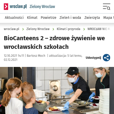
Serwis informacyjny wroclaw.pl podserwis: Środowisko we 
Menu
Aktualności
Klimat
Powietrze
Zieleń i woda
Zwierzęta
Mapa 
wroclaw.pl
Zielony Wrocław
Klimat i przyroda
WROCŁAW NIE MAR
BioCanteens 2 – zdrowe żywienie we
wrocławskich szkołach
Data publikacji:
Autor:
12.10.2021 14:11 |
Bartosz Moch
|
aktualizacja:
5 lat temu,
artykuł
Udostępnij
02.12.2021
Kliknij, aby powiększyć