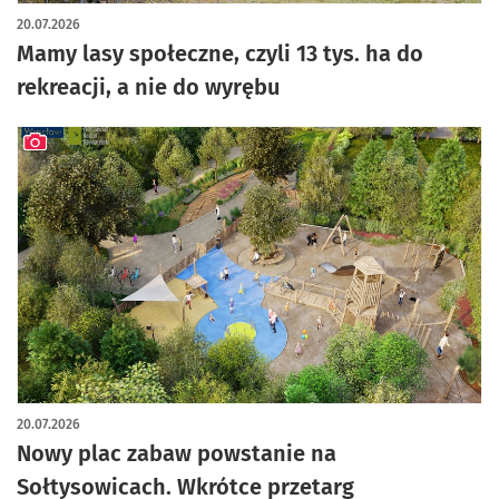
artykuł z galerią zdjęć
20.07.2026
Mamy lasy społeczne, czyli 13 tys. ha do
rekreacji, a nie do wyrębu
artykuł z galerią zdjęć
20.07.2026
Nowy plac zabaw powstanie na
Sołtysowicach. Wkrótce przetarg