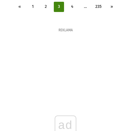
«
1
2
3
4
…
235
»
REKLAMA
ad