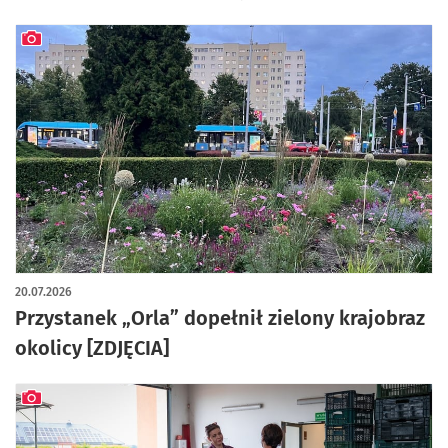
artykuł z galerią zdjęć
20.07.2026
Przystanek „Orla” dopełnił zielony krajobraz
okolicy [ZDJĘCIA]