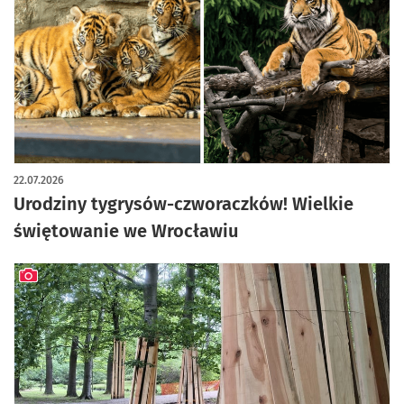
artykuł z galerią zdjęć
22.07.2026
Urodziny tygrysów-czworaczków! Wielkie
świętowanie we Wrocławiu