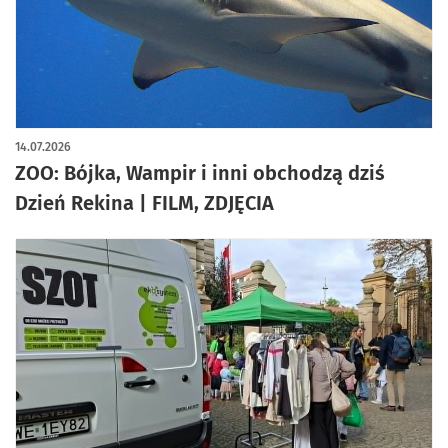
artykuł z galerią zdjęć
14.07.2026
ZOO: Bójka, Wampir i inni obchodzą dziś
Dzień Rekina | FILM, ZDJĘCIA