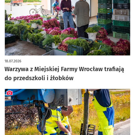
artykuł z galerią zdjęć
18.07.2026
Warzywa z Miejskiej Farmy Wrocław trafiają
do przedszkoli i żłobków