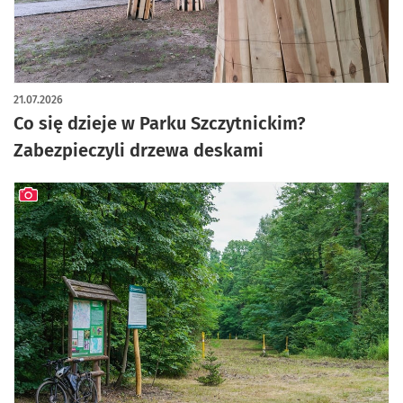
artykuł z galerią zdjęć
21.07.2026
Co się dzieje w Parku Szczytnickim?
Zabezpieczyli drzewa deskami