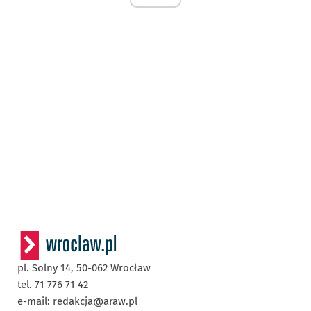
pl. Solny 14,
50-062
Wrocław
tel. 71 776 71 42
e-mail:
redakcja@araw.pl