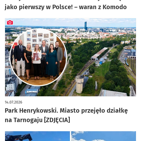
jako pierwszy w Polsce! – waran z Komodo
artykuł z galerią zdjęć
14.07.2026
Park Henrykowski. Miasto przejęło działkę
na Tarnogaju [ZDJĘCIA]