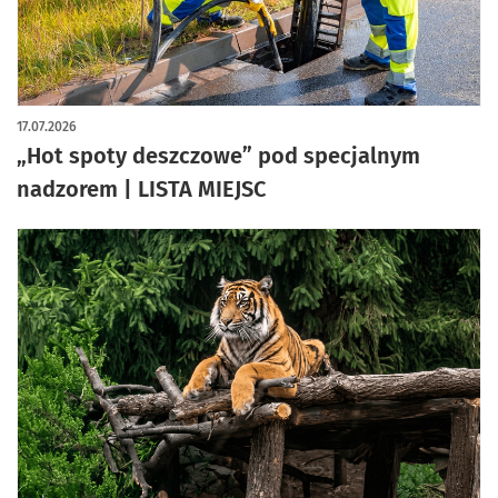
artykuł z galerią zdjęć
17.07.2026
„Hot spoty deszczowe” pod specjalnym
nadzorem | LISTA MIEJSC