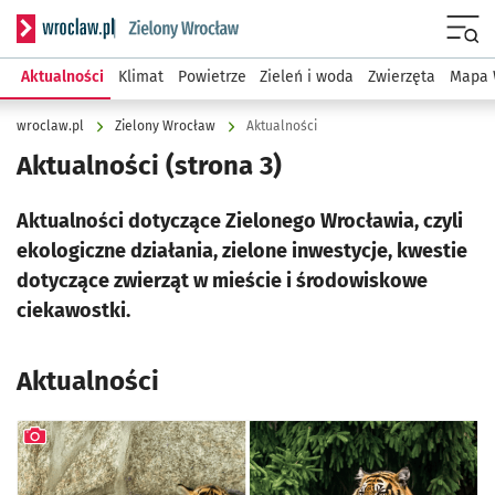
Serwis informacyjny wroclaw.pl podserwis: Środowisko we 
Menu
Aktualności
Klimat
Powietrze
Zieleń i woda
Zwierzęta
Mapa 
wroclaw.pl
Zielony Wrocław
Aktualności
Aktualności
(strona 3)
Aktualności dotyczące Zielonego Wrocławia, czyli
ekologiczne działania, zielone inwestycje, kwestie
dotyczące zwierząt w mieście i środowiskowe
ciekawostki.
Aktualności