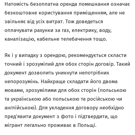
Натомість безоплатна оренда помешкання означає
безкоштовне користування приміщенням, але не
звільняє від усіх витрат. Тож доведеться
оплачувати рахунки за газ, електрику, воду,
каналізацію, кабельне телебачення тощо.
Як і у випадку з орендою, рекомендується скласти
точний і зрозумілий для обох сторін договір. Такий
документ дозволить уникнути непотрібних
непорозумінь. Найкраще складати його двома
мовами, зрозумілими для обох сторін (польською
та українською або польською та російською чи
англійською). Для укладення договору необхідно
пред'явити документ з фото і підтвердити, що
мігрант легально проживає в Польщі.