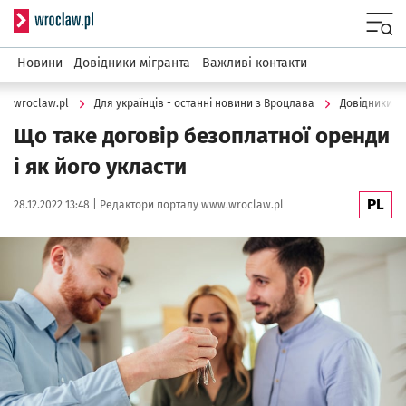
Serwis informacyjny wroclaw.pl
Menu
Новини
Довідники мігранта
Важливі контакти
wroclaw.pl
Для українців - останні новини з Вроцлава
Довідники м
Що таке договір безоплатної оренди
і як його укласти
PL
Data publikacji:
Autor:
28.12.2022 13:48 |
Редактори порталу www.wroclaw.pl
Kliknij, aby powiększyć